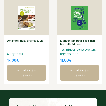
Carnets de saison
Compléments
Dossier
4 saisons
Actualités
Amandes, noix, graines & Cie
Manger sain pour 3 fois rien –
Nouvelle édition
Techniques, conservation,
Vidéos et podcasts
Manger bio
organisation
17,00
€
11,00
€
Conseils vidéo des
4 saisons
Ajouter au
Ajouter au
Secrets d’abonné
panier
panier
Tous au jardin ! avec Pascal
La vie secrète du jardin