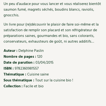
Un peu d’audace pour vous lancer et vous réaliserez bientôt
Recettes végétariennes et vegan
Trucs & astuces
saumon fumé, magrets séchés, boudins blancs, raviolis,
gnocchis.
Habitat écologique
Expés
Un livre pour (re)découvrir le plaisir de faire soi-même et la
Conception et gros oeuvre
satisfaction de remplir son placard et son réfrigérateur de
Trocs & petites annonces
préparations saines, gourmandes et bio, sans colorants,
Matériaux écologiques
conservateurs, exhausteurs de goût, ni autres additifs…
Appels à témoignage
Auteur :
Delphine Paslin
Énergie
Bonnes adresses
Nombre de pages :
120
Date de parution :
03/04/2015
Gestion de l’eau
Liste des pépiniéristes
ISBN :
9782360981557
Entretien de la maison
Thématique :
Cuisine saine
Mieux consommer
Sous thématique :
Tout sur la cuisine bio !
Décoration et petit bricolage
Collection :
Facile et bio
Santé et bien-être