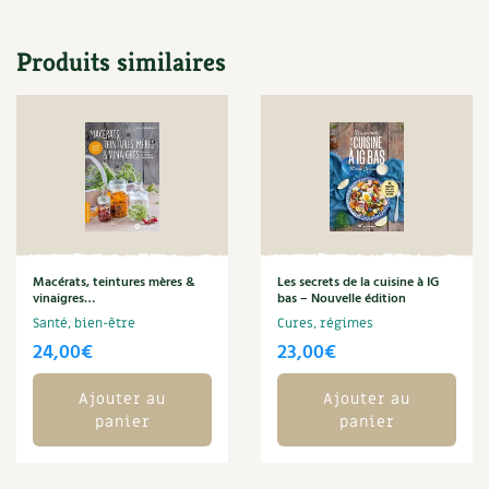
Les plantes et leurs vertus
Soins et cosmétiques au naturel
Produits similaires
Société et alternatives
Vivre l’écologie
Protéger la nature
Autonomie
Macérats, teintures mères &
Les secrets de la cuisine à IG
vinaigres…
bas – Nouvelle édition
Enfants
Santé, bien-être
Cures, régimes
24,00
€
23,00
€
Actions pour la planète
Ajouter au
Ajouter au
Les 4 saisons
panier
panier
Archives