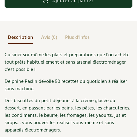
Ajouter au panier
Accès
Bricolages au jardin
Les chroniques de Marie
mes
Cuisine saine
pains,
Le magazine
Les 4 saisons
Séjourner en Trièves
Outils et ustensiles du jardin
Forums
yaourts,
Manger bio
fromages...
Stages
Nous contacter
Biodiversité
Jardin bio
sans
Description
Avis (0)
Plus d'infos
Cures, régimes
Cartes cadeau
machine
Ravageurs et maladies au jardin
Habitat écologique
!
Cuisiner soi-même les plats et préparations que l’on achète
Dessert, Boulangerie
Petit élevage
Cuisine saine
tout prêts habituellement et sans arsenal électroménager
c’est possible !
Techniques, conservation, organisation
Cuisine saine
Soins naturels
Delphine Paslin dévoile 50 recettes du quotidien à réaliser
Agenda, calendrier
sans machine.
Alimentation et nutrition
Société et alternatives
NOUVEAUTÉS
Des biscottes du petit déjeuner à la crème glacée du
Recettes de printemps
Les 4 saisons
& vous
dessert, en passant par les pains, les pâtes, les charcuteries,
Feuilleter le catalogue
les condiments, le beurre, les fromages, les yaourts, jus et
Recettes par type de plat
Questions à la rédaction
sirops… vous pouvez les réaliser vous-même et sans
appareils électroménagers.
Recettes sans gluten
Entre abonné·es