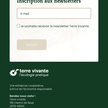
Inscription aux newsletters
BD : La folle histoire des plantes
Je souhaite recevoir la newsletter Terre Vivante.
Une entreprise coopérative,
actrice de l'économie responsable.
Rendez-nous visite !
Terre vivante
169 chemin de Raud
38710 MENS