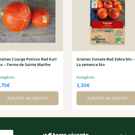
raines Courge Potiron Red Kuri
Graines Tomate Red Zebra bio –
io – Ferme de Sainte Marthe
La semence bio
otagères
Potagères
,70
€
3,30
€
Ajouter au panier
Ajouter au panier