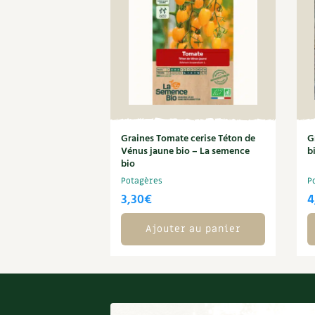
Graines Tomate cerise Téton de
G
Vénus jaune bio – La semence
b
bio
Potagères
P
3,30
€
4
Ajouter au panier