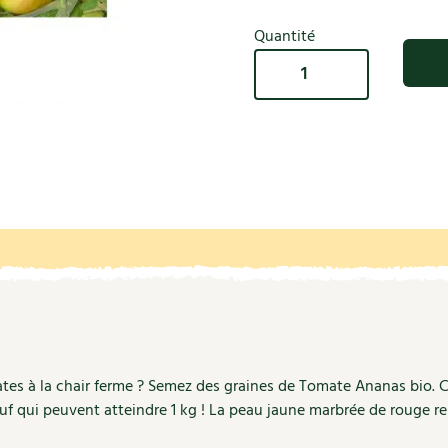
Autonomie
NOUVEAUTÉ
nception et gros oeuvre
Quantité
tériaux écologiques
Société, engagement
quantité
Enfants
Feuilleter l
ergie
de
stion de l’eau
Graines
Actions pour la planète
Tomate
tretien de la maison
Ananas
coration et petit bricolage
bio
-
Les
semailles
tes à la chair ferme ? Semez des graines de Tomate Ananas bio. C
uf qui peuvent atteindre 1 kg ! La peau jaune marbrée de rouge re