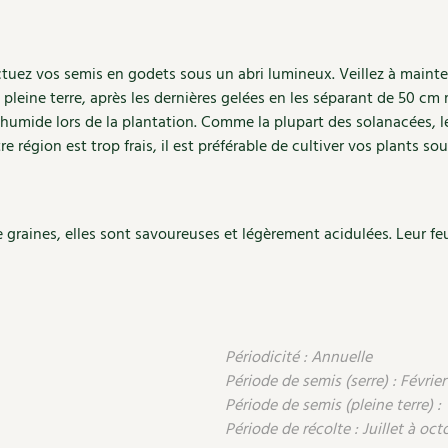
ctuez vos semis en godets sous un abri lumineux. Veillez à maint
pleine terre, après les dernières gelées en les séparant de 50 cm
e humide lors de la plantation. Comme la plupart des solanacées, 
re région est trop frais, il est préférable de cultiver vos plants so
raines, elles sont savoureuses et légèrement acidulées. Leur fe
Périodicité : Annuelle
Période de semis (serre) : Février 
Période de semis (pleine terre) :
Période de récolte : Juillet à oct