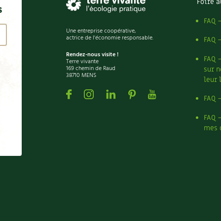
Foire a
s
FAQ 
Une entreprise coopérative,
actrice de l'économie responsable.
FAQ 
Rendez-nous visite !
FAQ 
Terre vivante
169 chemin de Raud
sur n
38710 MENS
leur 
Facebook
Instagram
Linkedin
Pinterest
Youtube
FAQ 
FAQ 
mes 