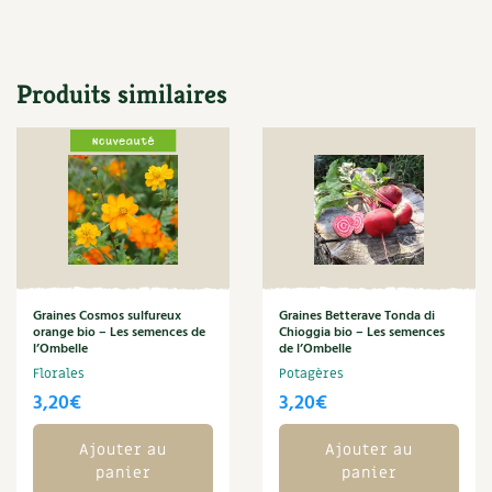
Les plantes et leurs vertus
Soins et cosmétiques au naturel
Produits similaires
Société et alternatives
Vivre l’écologie
Protéger la nature
Autonomie
Enfants
Graines Cosmos sulfureux
Graines Betterave Tonda di
orange bio – Les semences de
Chioggia bio – Les semences
l’Ombelle
de l’Ombelle
Actions pour la planète
Florales
Potagères
3,20
€
3,20
€
Les 4 saisons
Ajouter au
Ajouter au
Archives
panier
panier