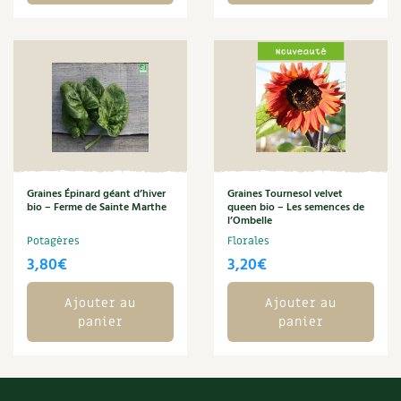
Carnets de saison
Compléments
Dossier
4 saisons
Actualités
Vidéos et podcasts
Graines Épinard géant d’hiver
Graines Tournesol velvet
bio – Ferme de Sainte Marthe
queen bio – Les semences de
l’Ombelle
Conseils vidéo des
4 saisons
Potagères
Florales
3,80
€
3,20
€
Secrets d’abonné
Ajouter au
Ajouter au
Tous au jardin ! avec Pascal
panier
panier
La vie secrète du jardin