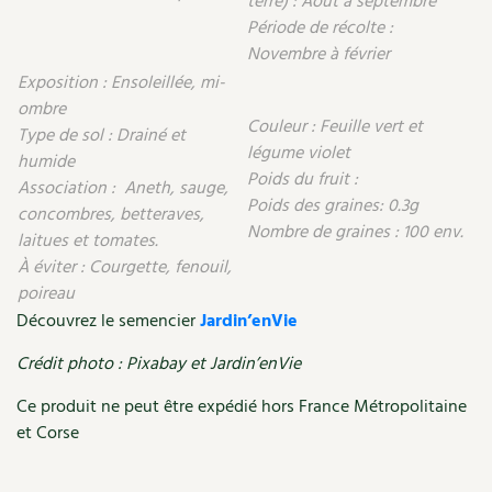
terre) : Août à septembre
Période de récolte :
Recettes végétariennes et vegan
Trucs & astuces
Novembre à février
Exposition : Ensoleillée, mi-
Habitat écologique
Expés
ombre
Couleur : Feuille vert et
Type de sol : Drainé et
Conception et gros oeuvre
Trocs & petites annonces
légume violet
humide
Poids du fruit :
Association : Aneth, sauge,
Matériaux écologiques
Appels à témoignage
Poids des graines: 0.3g
concombres, betteraves,
Nombre de graines : 100 env.
laitues et tomates.
Énergie
Bonnes adresses
À éviter : Courgette, fenouil,
Gestion de l’eau
poireau
Liste des pépiniéristes
Découvrez le semencier
Jardin’enVie
Entretien de la maison
Mieux consommer
Crédit photo : Pixabay et Jardin’enVie
Décoration et petit bricolage
Ce produit ne peut être expédié hors France Métropolitaine
et Corse
Santé et bien-être