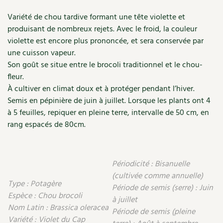
Accès
Bricolages au jardin
Les chroniques de Marie
Jardin'enVie
Variété de chou tardive formant une tête violette et
Cuisine saine
Le magazine
Les 4 saisons
Séjourner en Trièves
Outils et ustensiles du jardin
produisant de nombreux rejets. Avec le froid, la couleur
Forums
violette est encore plus prononcée, et sera conservée par
Manger bio
Stages
Nous contacter
Biodiversité
une cuisson vapeur.
Jardin bio
Son goût se situe entre le brocoli traditionnel et le chou-
Cures, régimes
Cartes cadeau
Ravageurs et maladies au jardin
Habitat écologique
fleur.
À cultiver en climat doux et à protéger pendant l’hiver.
Dessert, Boulangerie
Petit élevage
Cuisine saine
Semis en pépinière de juin à juillet. Lorsque les plants ont 4
à 5 feuilles, repiquer en pleine terre, intervalle de 50 cm, en
Techniques, conservation, organisation
Cuisine saine
Soins naturels
rang espacés de 80cm.
Agenda, calendrier
Alimentation et nutrition
Société et alternatives
NOUVEAUTÉS
Périodicité : Bisanuelle
Recettes de printemps
Les 4 saisons
& vous
(cultivée comme annuelle)
Type : Potagère
Feuilleter le catalogue
Période de semis (serre) : Juin
Recettes par type de plat
Questions à la rédaction
Espèce : Chou brocoli
à juillet
Nom Latin : Brassica oleracea
Période de semis (pleine
Recettes sans gluten
Entre abonné·es
Variété : Violet du Cap