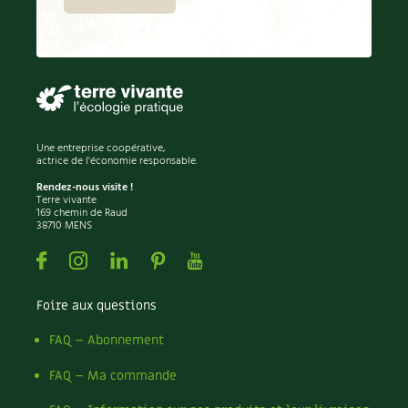
Une entreprise coopérative,
actrice de l'économie responsable.
Rendez-nous visite !
Terre vivante
169 chemin de Raud
38710 MENS
Facebook
Instagram
Linkedin
Pinterest
Youtube
Foire aux questions
FAQ – Abonnement
FAQ – Ma commande