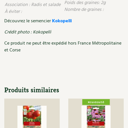
Poids des graines: 2g
Association : Radis et salade
Carnets de saison
Nombre de graines :
À éviter :
Découvrez le semencier
Kokopelli
Compléments
Crédit photo : Kokopelli
Dossier
4 saisons
Ce produit ne peut être expédié hors France Métropolitaine
Actualités
et Corse
Vidéos et podcasts
Conseils vidéo des
4 saisons
Secrets d’abonné
Produits similaires
Tous au jardin ! avec Pascal
La vie secrète du jardin