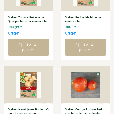
BD : La folle histoire des plantes
Graines Tomate Précoce de
Graines Rudbeckia bio – La
Quimper bio – La semence bio
semence bio
Potagères
Florales
3,30
€
3,30
€
Ajouter au
Ajouter au
panier
panier
Graines Navet jaune Boule d’Or
Graines Courge Potiron Red
bio – La semence bio
Kuri bio – Ferme de Sainte