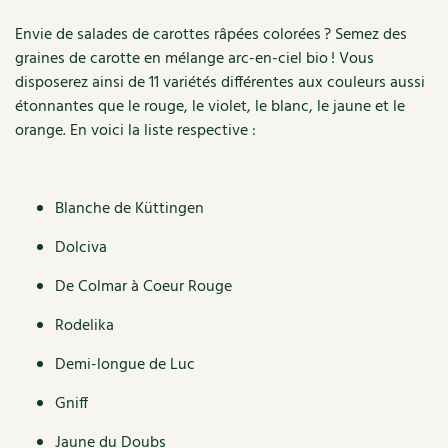
Accès
Bricolages au jardin
Les chroniques de Marie
-
Envie de salades de carottes râpées colorées ? Semez des
Cuisine saine
Kokopelli
Le magazine
Les 4 saisons
Séjourner en Trièves
Outils et ustensiles du jardin
graines de carotte en mélange arc-en-ciel bio ! Vous
Forums
disposerez ainsi de 11 variétés différentes aux couleurs aussi
Manger bio
Stages
Nous contacter
Biodiversité
étonnantes que le rouge, le violet, le blanc, le jaune et le
Jardin bio
orange. En voici la liste respective :
Cures, régimes
Cartes cadeau
Ravageurs et maladies au jardin
Habitat écologique
Dessert, Boulangerie
Petit élevage
Cuisine saine
Blanche de Küttingen
Techniques, conservation, organisation
Cuisine saine
Dolciva
Soins naturels
Agenda, calendrier
De Colmar à Coeur Rouge
Alimentation et nutrition
Société et alternatives
NOUVEAUTÉS
Rodelika
Recettes de printemps
Les 4 saisons
& vous
Demi-longue de Luc
Feuilleter le catalogue
Recettes par type de plat
Questions à la rédaction
Gniff
Recettes sans gluten
Entre abonné·es
Jaune du Doubs