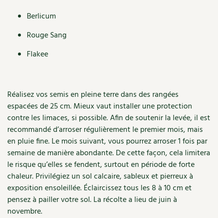
Recettes végétariennes et vegan
Berlicum
Trucs & astuces
Rouge Sang
Habitat écologique
Expés
Flakee
Conception et gros oeuvre
Trocs & petites annonces
Matériaux écologiques
Appels à témoignage
Réalisez vos semis en pleine terre dans des rangées
espacées de 25 cm. Mieux vaut installer une protection
Énergie
Bonnes adresses
contre les limaces, si possible. Afin de soutenir la levée, il est
recommandé d’arroser régulièrement le premier mois, mais
Gestion de l’eau
Liste des pépiniéristes
en pluie fine. Le mois suivant, vous pourrez arroser 1 fois par
Entretien de la maison
semaine de manière abondante. De cette façon, cela limitera
Mieux consommer
le risque qu’elles se fendent, surtout en période de forte
Décoration et petit bricolage
chaleur. Privilégiez un sol calcaire, sableux et pierreux à
exposition ensoleillée. Éclaircissez tous les 8 à 10 cm et
Santé et bien-être
pensez à pailler votre sol. La récolte a lieu de juin à
novembre.