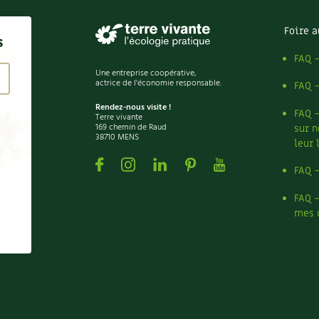
Foire a
s
FAQ 
Une entreprise coopérative,
actrice de l'économie responsable.
FAQ 
Rendez-nous visite !
FAQ 
Terre vivante
169 chemin de Raud
sur n
38710 MENS
leur 
Facebook
Instagram
Linkedin
Pinterest
Youtube
FAQ 
FAQ 
mes 