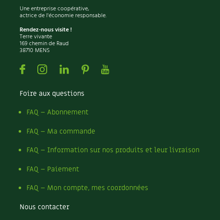
Une entreprise coopérative,
Recettes végétariennes et vegan
actrice de l'économie responsable.
Trucs & astuces
Rendez-nous visite !
Terre vivante
Habitat écologique
Expés
169 chemin de Raud
38710 MENS
Conception et gros oeuvre
Trocs & petites annonces
Facebook
Instagram
Linkedin
Pinterest
Youtube
Matériaux écologiques
Appels à témoignage
Foire aux questions
Énergie
Bonnes adresses
FAQ – Abonnement
Gestion de l’eau
Liste des pépiniéristes
FAQ – Ma commande
FAQ – Information sur nos produits et leur livraison
Entretien de la maison
Mieux consommer
FAQ – Paiement
Décoration et petit bricolage
FAQ – Mon compte, mes coordonnées
Santé et bien-être
Nous contacter