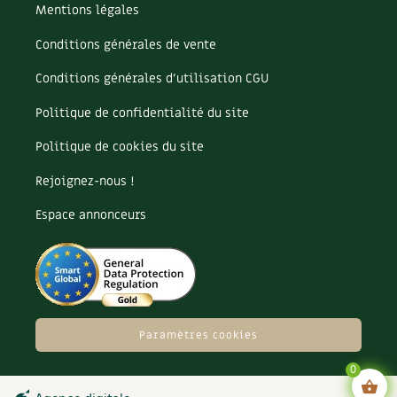
Les plantes et leurs vertus
Mentions légales
Conditions générales de vente
Soins et cosmétiques au naturel
Conditions générales d’utilisation CGU
Société et alternatives
Politique de confidentialité du site
Vivre l’écologie
Politique de cookies du site
Protéger la nature
Rejoignez-nous !
Autonomie
Espace annonceurs
Enfants
Actions pour la planète
Paramètres cookies
Les 4 saisons
0
Archives