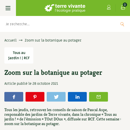
0
Livres
Accueil
Zoom sur la botanique au potager
Permaculture, Jardin bio
Tous au
Les 4 saisons
jardin ! | RCF
Potager
S’abonner
Boutique
Zoom sur la botanique au potager
Techniques de jardinage
Se réabonner
Graines, semences
Cartes cadeau
Article publié le
28 octobre 2021
s
Don pour soutenir Terre vivante
Verger, arbres
Offrir un abonnement
Potagères
Centre Terre vivante
+
AJOUT
5,00
€
TER
Petit élevage
Les numéros
Aromatiques
Tous les jeudis, retrouvez les conseils de saison de Pascal Aspe,
Découvrir le Centre
Infos & conseils
responsable des jardins de Terre vivante, dans la chronique « Tous au
jardin ! » de l’émission « TOut DOux », diffusée sur RCF. Cette semaine :
Aménagement jardin
4 saisons
Florales
zoom sur la botanique au potager.
Visiter en famille, entre amis
Jardin bio
Parole libre