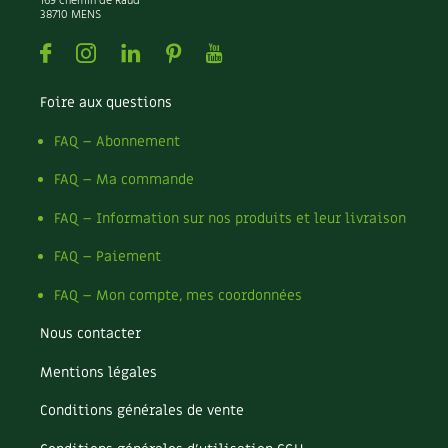
169 chemin de Raud
Les plantes et leurs vertus
38710 MENS
Facebook
Instagram
Linkedin
Pinterest
Youtube
Soins et cosmétiques au naturel
Société et alternatives
Foire aux questions
FAQ – Abonnement
Vivre l’écologie
FAQ – Ma commande
Protéger la nature
FAQ – Information sur nos produits et leur livraison
Autonomie
FAQ – Paiement
Enfants
FAQ – Mon compte, mes coordonnées
Actions pour la planète
Nous contacter
Mentions légales
Les 4 saisons
Conditions générales de vente
Archives