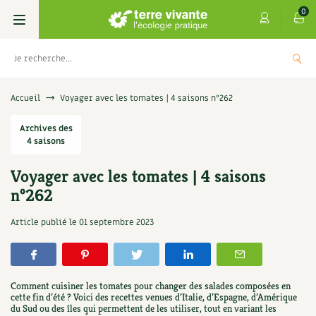
0
Livres
Accueil
Voyager avec les tomates | 4 saisons n°262
Permaculture, Jardin bio
Archives des
Les 4 saisons
4 saisons
Potager
S’abonner
Boutique
Voyager avec les tomates | 4 saisons
n°262
Techniques de jardinage
Se réabonner
Graines, semences
Cartes cadeau
Les antisèches de Terre vivante : Les
Article publié le
01 septembre 2023
tisanes qui soignent
Verger, arbres
Offrir un abonnement
Potagères
Centre Terre vivante
+
AJOUTE
9,90
€
Petit élevage
Les numéros
Aromatiques
Découvrir le Centre
Infos & conseils
Comment cuisiner les tomates pour changer des salades composées en
Aménagement jardin
4 saisons
cette fin d’été ? Voici des recettes venues d’Italie, d’Espagne, d’Amérique
Florales
Visiter en famille, entre amis
Jardin bio
Parole libre
du Sud ou des îles qui permettent de les utiliser, tout en variant les