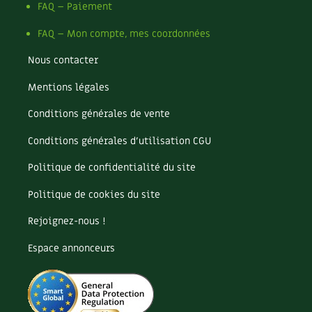
Les plantes et leurs vertus
FAQ – Paiement
FAQ – Mon compte, mes coordonnées
Soins et cosmétiques au naturel
Nous contacter
Société et alternatives
Mentions légales
Vivre l’écologie
Conditions générales de vente
Protéger la nature
Conditions générales d’utilisation CGU
Autonomie
Politique de confidentialité du site
Politique de cookies du site
Enfants
Rejoignez-nous !
Actions pour la planète
Espace annonceurs
Les 4 saisons
Archives