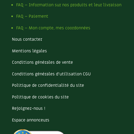
Les plantes et leurs vertus
FAQ – Information sur nos produits et leur livraison
Soins et cosmétiques au naturel
FAQ – Paiement
FAQ – Mon compte, mes coordonnées
Société et alternatives
Nous contacter
Vivre l’écologie
Mentions légales
Protéger la nature
Conditions générales de vente
Autonomie
Conditions générales d’utilisation CGU
Politique de confidentialité du site
Enfants
Politique de cookies du site
Actions pour la planète
Rejoignez-nous !
Les 4 saisons
Espace annonceurs
Archives