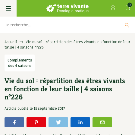
0
Livres
Accueil
Vie du sol : répartition des êtres vivants en fonction de leur
taille | 4 saisons n°226
Permaculture, Jardin bio
Les 4 saisons
Compléments
des 4 saisons
Potager
S’abonner
Boutique
Vie du sol : répartition des êtres vivants
Techniques de jardinage
Se réabonner
Graines, semences
Cartes cadeau
en fonction de leur taille | 4 saisons
Les antisèches de Terre vivante : Les
n°226
tisanes qui soignent
Verger, arbres
Offrir un abonnement
Potagères
Centre Terre vivante
Article publié le
15 septembre 2017
+
AJOUTER
9,90
€
Petit élevage
Les numéros
Aromatiques
Découvrir le Centre
Infos & conseils
Aménagement jardin
4 saisons
Florales
Visiter en famille, entre amis
Jardin bio
Parole libre