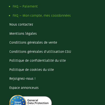
Les plantes et leurs vertus
FAQ – Paiement
Soins et cosmétiques au naturel
FAQ – Mon compte, mes coordonnées
Société et alternatives
Nous contacter
Mentions légales
Vivre l’écologie
Conditions générales de vente
Protéger la nature
Conditions générales d’utilisation CGU
Autonomie
Politique de confidentialité du site
Enfants
Politique de cookies du site
Actions pour la planète
Rejoignez-nous !
Espace annonceurs
Les 4 saisons
Archives