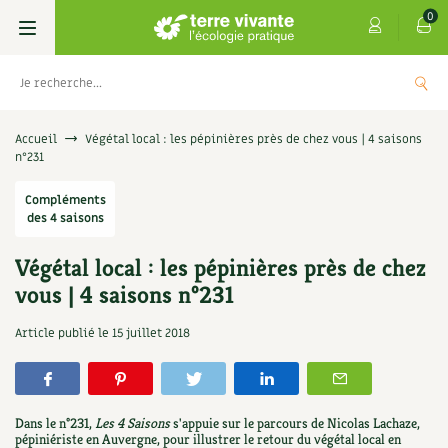
0
Livres
Accueil
Végétal local : les pépinières près de chez vous | 4 saisons
n°231
Permaculture, Jardin bio
Les 4 saisons
Compléments
des 4 saisons
Potager
S’abonner
Boutique
Végétal local : les pépinières près de chez
Techniques de jardinage
Se réabonner
Graines, semences
Cartes cadeau
vous | 4 saisons n°231
Les antisèches de Terre vivante : Les
tisanes qui soignent
Verger, arbres
Offrir un abonnement
Potagères
Centre Terre vivante
Article publié le
15 juillet 2018
+
AJOUTE
9,90
€
Petit élevage
Les numéros
Aromatiques
Découvrir le Centre
Infos & conseils
Aménagement jardin
4 saisons
Dans le n°231,
Les 4 Saisons
s'appuie sur le parcours de Nicolas Lachaze,
Florales
Visiter en famille, entre amis
Jardin bio
Parole libre
pépiniériste en Auvergne, pour illustrer le retour du végétal local en