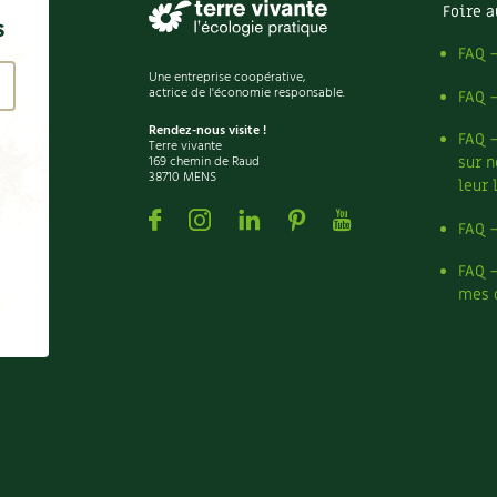
Foire a
s
FAQ 
Une entreprise coopérative,
actrice de l'économie responsable.
FAQ 
Rendez-nous visite !
FAQ 
Terre vivante
169 chemin de Raud
sur n
38710 MENS
leur 
Facebook
Instagram
Linkedin
Pinterest
Youtube
FAQ 
FAQ 
mes 