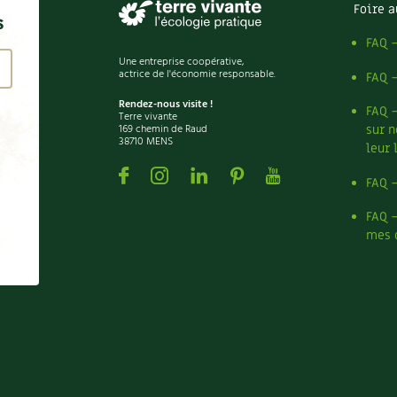
Foire a
s
FAQ 
Une entreprise coopérative,
actrice de l'économie responsable.
FAQ 
Rendez-nous visite !
FAQ 
Terre vivante
169 chemin de Raud
sur n
38710 MENS
leur 
Facebook
Instagram
Linkedin
Pinterest
Youtube
FAQ 
FAQ 
mes 