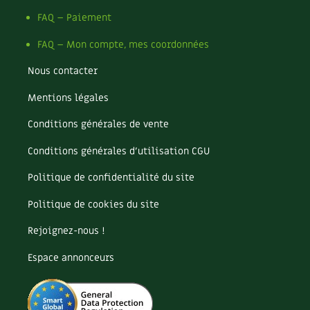
Les plantes et leurs vertus
FAQ – Paiement
Soins et cosmétiques au naturel
FAQ – Mon compte, mes coordonnées
Société et alternatives
Nous contacter
Mentions légales
Vivre l’écologie
Conditions générales de vente
Protéger la nature
Conditions générales d’utilisation CGU
Autonomie
Politique de confidentialité du site
Enfants
Politique de cookies du site
Actions pour la planète
Rejoignez-nous !
Espace annonceurs
Les 4 saisons
Archives