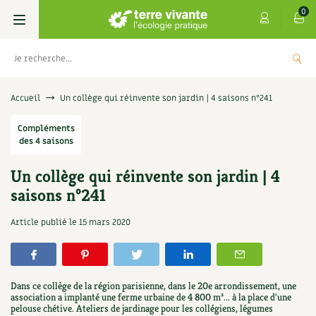
0
Livres
Accueil
Un collège qui réinvente son jardin | 4 saisons n°241
Permaculture, Jardin bio
Compléments
Les 4 saisons
des 4 saisons
Potager
S’abonner
Boutique
Un collège qui réinvente son jardin | 4
saisons n°241
Techniques de jardinage
Se réabonner
Graines, semences
Cartes cadeau
Les antisèches de Terre vivante : Les
Article publié le
15 mars 2020
tisanes qui soignent
Verger, arbres
Offrir un abonnement
Potagères
Centre Terre vivante
+
AJOUTE
9,90
€
Petit élevage
Les numéros
Aromatiques
Découvrir le Centre
Infos & conseils
Dans ce collège de la région parisienne, dans le 20e arrondissement, une
Aménagement jardin
4 saisons
association a implanté une ferme urbaine de 4 800 m²... à la place d'une
Florales
Visiter en famille, entre amis
Jardin bio
Parole libre
pelouse chétive. Ateliers de jardinage pour les collégiens, légumes