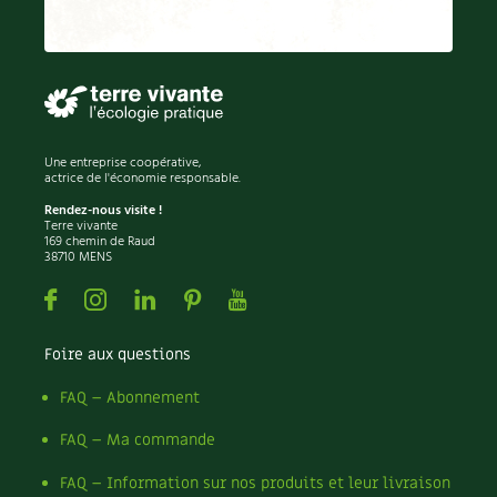
Recettes végétariennes et vegan
Trucs & astuces
Habitat écologique
Expés
Conception et gros oeuvre
Trocs & petites annonces
Une entreprise coopérative,
actrice de l'économie responsable.
Matériaux écologiques
Appels à témoignage
Rendez-nous visite !
Terre vivante
Énergie
169 chemin de Raud
Bonnes adresses
38710 MENS
Gestion de l’eau
Facebook
Instagram
Linkedin
Pinterest
Youtube
Liste des pépiniéristes
Entretien de la maison
Mieux consommer
Foire aux questions
Décoration et petit bricolage
FAQ – Abonnement
FAQ – Ma commande
Santé et bien-être
FAQ – Information sur nos produits et leur livraison