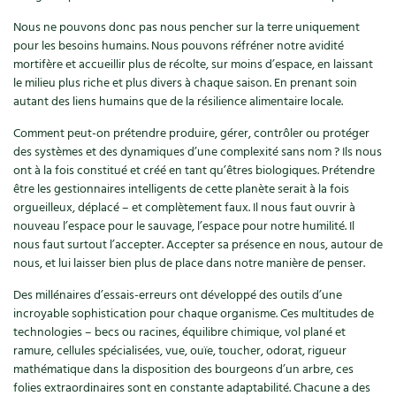
Recettes végétariennes et vegan
Nous ne pouvons donc pas nous pencher sur la terre uniquement
Trucs & astuces
pour les besoins humains. Nous pouvons réfréner notre avidité
mortifère et accueillir plus de récolte, sur moins d’espace, en laissant
Habitat écologique
Expés
le milieu plus riche et plus divers à chaque saison. En prenant soin
autant des liens humains que de la résilience alimentaire locale.
Conception et gros oeuvre
Trocs & petites annonces
Comment peut-on prétendre produire, gérer, contrôler ou protéger
Matériaux écologiques
des systèmes et des dynamiques d’une complexité sans nom ? Ils nous
Appels à témoignage
ont à la fois constitué et créé en tant qu’êtres biologiques. Prétendre
être les gestionnaires intelligents de cette planète serait à la fois
Énergie
Bonnes adresses
orgueilleux, déplacé – et complètement faux. Il nous faut ouvrir à
nouveau l’espace pour le sauvage, l’espace pour notre humilité. Il
Gestion de l’eau
Liste des pépiniéristes
nous faut surtout l’accepter. Accepter sa présence en nous, autour de
nous, et lui laisser bien plus de place dans notre manière de penser.
Entretien de la maison
Mieux consommer
Des millénaires d’essais-erreurs ont développé des outils d’une
incroyable sophistication pour chaque organisme. Ces multitudes de
Décoration et petit bricolage
technologies – becs ou racines, équilibre chimique, vol plané et
ramure, cellules spécialisées, vue, ouïe, toucher, odorat, rigueur
Santé et bien-être
mathématique dans la disposition des bourgeons d’un arbre, ces
folies extraordinaires sont en constante adaptabilité. Chacune a des