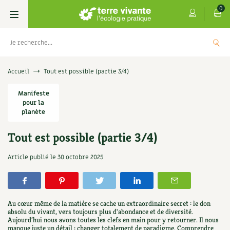
0
Livres
Accueil
Tout est possible (partie 3/4)
Permaculture, Jardin bio
Manifeste
Les 4 saisons
pour la
planète
Potager
S’abonner
Boutique
Tout est possible (partie 3/4)
Techniques de jardinage
Se réabonner
Graines, semences
Cartes cadeau
: Les
Don pour soutenir Terre vivante
Article publié le
30 octobre 2025
Verger, arbres
Offrir un abonnement
Potagères
Centre Terre vivante
+
AJ
5,00
€
JOUTER
Petit élevage
Les numéros
Aromatiques
Découvrir le Centre
Infos & conseils
Au cœur même de la matière se cache un extraordinaire secret : le don
absolu du vivant, vers toujours plus d'abondance et de diversité.
Aménagement jardin
4 saisons
Florales
Aujourd’hui nous avons toutes les clefs en main pour y retourner. Il nous
Visiter en famille, entre amis
Jardin bio
Parole libre
manque juste un détail : changer totalement de paradigme. Comprendre