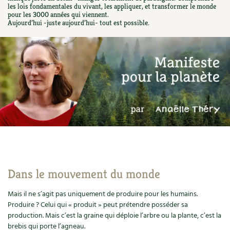
les lois fondamentales du vivant, les appliquer, et transformer le monde
Ornement
Hors-séries
Médicinales
pour les 3000 années qui viennent.
Programme 2026 du Centre Terre vivante
Calendrier des travaux du jardin
La tribune
Aujourd’hui -juste aujourd’hui- tout est possible.
Biodiversité
Archives
Originales
Avec les enfants
Carte climatique
Édito des
4 saisons
Autonomie, bricolage
Soutenez Les 4 Saisons
Kits de jardinage
Venir en groupe
Calendrier lunaire
Manifeste pour la planète
Santé, bien-être
Outils de jardin
Scolaires
Potager
Champs d’action – le podcast
Médecine douce
Accessoires de jardin
Séminaires, entreprises, associations, collectivités…
Verger
Table ronde jardinière
Cosmétique bio, soins
Jeux
Les espaces de formation
Permaculture et syntropie
En direct !
Maison écologique
DVD
Dormir à Terre vivante
Cultiver sous serre
Débat d’experts
Dans le mouvement du monde
Enfants
Nos productions
Infos pratiques
Jardiner en ville
Nouvelles sur le jardin et l’écologie
Mais il ne s’agit pas uniquement de produire pour les humains.
DIY, autonomie
Produire ? Celui qui « produit » peut prétendre posséder sa
Agenda, calendrier
Horaires, tarifs, restauration
Ornement et aménagement du jardin
Prenez-en de la graine !
production. Mais c’est la graine qui déploie l’arbre ou la plante, c’est la
brebis qui porte l’agneau.
Société, engagement
Livres