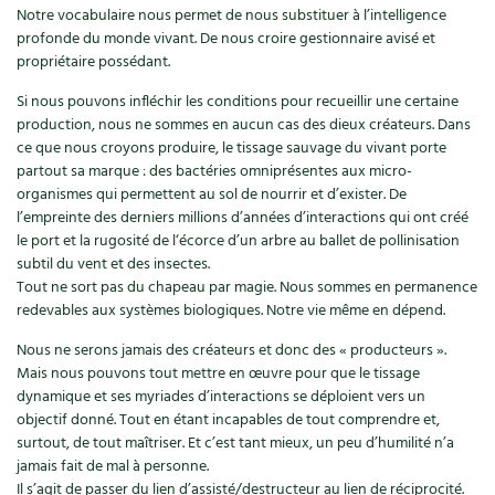
Accès
Bricolages au jardin
Les chroniques de Marie
Notre vocabulaire nous permet de nous substituer à l’intelligence
profonde du monde vivant. De nous croire gestionnaire avisé et
Cuisine saine
Le magazine
Les 4 saisons
Séjourner en Trièves
Outils et ustensiles du jardin
propriétaire possédant.
Forums
Manger bio
Si nous pouvons infléchir les conditions pour recueillir une certaine
Stages
Nous contacter
Biodiversité
Jardin bio
production, nous ne sommes en aucun cas des dieux créateurs. Dans
ce que nous croyons produire, le tissage sauvage du vivant porte
Cures, régimes
Cartes cadeau
Ravageurs et maladies au jardin
Habitat écologique
partout sa marque : des bactéries omniprésentes aux micro-
organismes qui permettent au sol de nourrir et d’exister. De
Dessert, Boulangerie
Petit élevage
l’empreinte des derniers millions d’années d’interactions qui ont créé
Cuisine saine
le port et la rugosité de l‘écorce d’un arbre au ballet de pollinisation
Techniques, conservation, organisation
subtil du vent et des insectes.
Cuisine saine
Soins naturels
Tout ne sort pas du chapeau par magie. Nous sommes en permanence
Agenda, calendrier
redevables aux systèmes biologiques. Notre vie même en dépend.
Alimentation et nutrition
Société et alternatives
Nous ne serons jamais des créateurs et donc des « producteurs ».
NOUVEAUTÉS
Recettes de printemps
Mais nous pouvons tout mettre en œuvre pour que le tissage
Les 4 saisons
& vous
dynamique et ses myriades d’interactions se déploient vers un
Feuilleter le catalogue
objectif donné. Tout en étant incapables de tout comprendre et,
Recettes par type de plat
Questions à la rédaction
surtout, de tout maîtriser. Et c’est tant mieux, un peu d’humilité n’a
jamais fait de mal à personne.
Recettes sans gluten
Entre abonné·es
Il s’agit de passer du lien d’assisté/destructeur au lien de réciprocité.