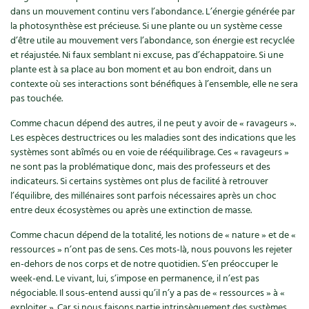
dans un mouvement continu vers l’abondance. L’énergie générée par
Carnets de saison
la photosynthèse est précieuse. Si une plante ou un système cesse
d’être utile au mouvement vers l’abondance, son énergie est recyclée
Compléments
et réajustée. Ni faux semblant ni excuse, pas d’échappatoire. Si une
plante est à sa place au bon moment et au bon endroit, dans un
Dossier
4 saisons
contexte où ses interactions sont bénéfiques à l’ensemble, elle ne sera
pas touchée.
Actualités
Comme chacun dépend des autres, il ne peut y avoir de « ravageurs ».
Les espèces destructrices ou les maladies sont des indications que les
Vidéos et podcasts
systèmes sont abîmés ou en voie de rééquilibrage. Ces « ravageurs »
ne sont pas la problématique donc, mais des professeurs et des
Conseils vidéo des
4 saisons
indicateurs. Si certains systèmes ont plus de facilité à retrouver
l’équilibre, des millénaires sont parfois nécessaires après un choc
entre deux écosystèmes ou après une extinction de masse.
Secrets d’abonné
Comme chacun dépend de la totalité, les notions de « nature » et de «
Tous au jardin ! avec Pascal
ressources » n’ont pas de sens. Ces mots-là, nous pouvons les rejeter
en-dehors de nos corps et de notre quotidien. S’en préoccuper le
La vie secrète du jardin
week-end. Le vivant, lui, s’impose en permanence, il n’est pas
négociable. Il sous-entend aussi qu’il n’y a pas de « ressources » à «
exploiter ». Car si nous faisons partie intrinsèquement des systèmes