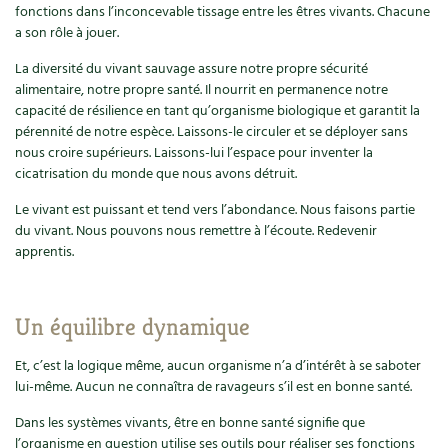
Les plantes et leurs vertus
fonctions dans l’inconcevable tissage entre les êtres vivants. Chacune
a son rôle à jouer.
Soins et cosmétiques au naturel
La diversité du vivant sauvage assure notre propre sécurité
alimentaire, notre propre santé. Il nourrit en permanence notre
Société et alternatives
capacité de résilience en tant qu’organisme biologique et garantit la
pérennité de notre espèce. Laissons-le circuler et se déployer sans
Vivre l’écologie
nous croire supérieurs. Laissons-lui l’espace pour inventer la
cicatrisation du monde que nous avons détruit.
Protéger la nature
Le vivant est puissant et tend vers l’abondance. Nous faisons partie
du vivant. Nous pouvons nous remettre à l’écoute. Redevenir
Autonomie
apprentis.
Enfants
Un équilibre dynamique
Actions pour la planète
Et, c’est la logique même, aucun organisme n’a d’intérêt à se saboter
Les 4 saisons
lui-même. Aucun ne connaîtra de ravageurs s’il est en bonne santé.
Dans les systèmes vivants, être en bonne santé signifie que
Archives
l’organisme en question utilise ses outils pour réaliser ses fonctions