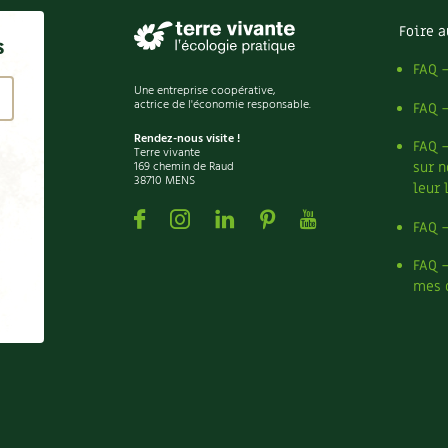
Foire a
s
FAQ 
Une entreprise coopérative,
actrice de l'économie responsable.
FAQ 
Rendez-nous visite !
FAQ 
Terre vivante
169 chemin de Raud
sur n
38710 MENS
leur 
Facebook
Instagram
Linkedin
Pinterest
Youtube
FAQ 
FAQ 
mes 