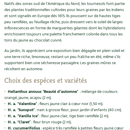
Natifs des zones sud de l’Amérique du Nord, les tournesols font partie
Recettes végétariennes et vegan
Trucs & astuces
des plantes traditionnelles cultivées pour leurs graines par les Indiens
et sont signalés en Europe dès 1615. Ils poussent sur de hautes tiges
peu ramifiées, au feuillage rêche, puis dressent vers le soleil de larges
Habitat écologique
Expés
inflorescences en forme de marguerites géantes dont les hybridations
enrichissent toujours une palette franchement colorée dans tous les
Conception et gros oeuvre
Trocs & petites annonces
tons du jaune au chocolat cuivré.
Matériaux écologiques
Appels à témoignage
Au jardin, ils apprécient une exposition bien dégagée en plein soleil et
une terre riche, limoneuse, restant un peu fraîche en été, même s’ils
supportent bien une sécheresse passagère. Les graines mûres se
Énergie
Bonnes adresses
récoltent en automne.
Gestion de l’eau
Liste des pépiniéristes
Choix des espèces et variétés
Entretien de la maison
Mieux consommer
Helianthus annuus ‘Beauté d’automne’
: mélange de couleurs
orangé, jaune, acajou (2 m).
H. a. ‘Valentine’
: fleurs jaune clair à cœur noir (1,50 m).
Décoration et petit bricolage
H. a. ‘Sunspot’
: nain à grosse fleur, pour jardin d’enfants (40 cm).
H. a. ‘Vanilla Ice’
: fleur jaune clair, tige bien ramifiée (2 m).
Santé et bien-être
H. a. ‘Claret’
: fleur brun rouge (2 m).
H. cucumerifolius
: espèce très ramifiée à petites fleurs jaune cœur