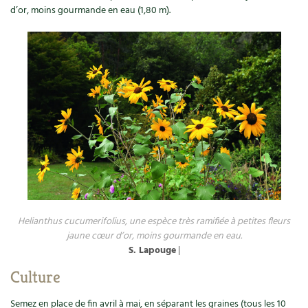
Les plantes et leurs vertus
d’or, moins gourmande en eau (1,80 m).
Soins et cosmétiques au naturel
Société et alternatives
Vivre l’écologie
Protéger la nature
Autonomie
Enfants
Helianthus cucumerifolius, une espèce très ramifiée à petites fleurs
Actions pour la planète
jaune cœur d’or, moins gourmande en eau.
S. Lapouge
|
Les 4 saisons
Culture
Archives
Semez en place de fin avril à mai, en séparant les graines (tous les 10