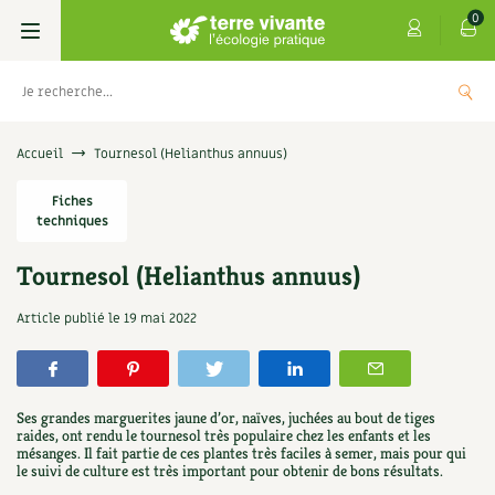
0
Livres
Accueil
Tournesol (Helianthus annuus)
Permaculture, Jardin bio
Fiches
Les 4 saisons
techniques
Potager
S’abonner
Boutique
Tournesol (Helianthus annuus)
Techniques de jardinage
Se réabonner
Graines, semences
Cartes cadeau
Article publié le
19 mai 2022
s
Don pour soutenir Terre vivante
Verger, arbres
Offrir un abonnement
Potagères
Centre Terre vivante
+
AJOUTE
5,00
€
TER
Petit élevage
Les numéros
Aromatiques
Ses grandes marguerites jaune d’or, naïves, juchées au bout de tiges
Découvrir le Centre
Infos & conseils
raides, ont rendu le tournesol très populaire chez les enfants et les
mésanges. Il fait partie de ces plantes très faciles à semer, mais pour qui
Aménagement jardin
4 saisons
Florales
le suivi de culture est très important pour obtenir de bons résultats.
Visiter en famille, entre amis
Jardin bio
Parole libre