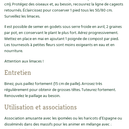
cm). Protégez des oiseaux et, au besoin, recouvrez la ligne de cageots
Carnets de saison
retournés. Éclaircissez pour conserver 1 pied tous les 50/80 cm.
Surveillez les limaces.
Compléments
Il est possible de semer en godets sous serre froide en avril, 2 graines
par pot, en conservant le plant le plus fort. Aérez progressivement.
Dossier
4 saisons
Mettez en place en mai en ajoutant 1 poignée de compost par pied.
Les tournesols à petites fleurs sont moins exigeants en eau et en
Actualités
nourriture.
Attention aux limaces !
Vidéos et podcasts
Entretien
Conseils vidéo des
4 saisons
Binez, puis paillez fortement (15 cm de paille). Arrosez très
Secrets d’abonné
régulièrement pour obtenir de grosses têtes. Tuteurez fortement.
Renouvelez le paillage au besoin.
Tous au jardin ! avec Pascal
Utilisation et associations
La vie secrète du jardin
Association amusante avec les ipomées ou les haricots d’Espagne ou
disséminés dans des massifs pour les animer en mélange avec :