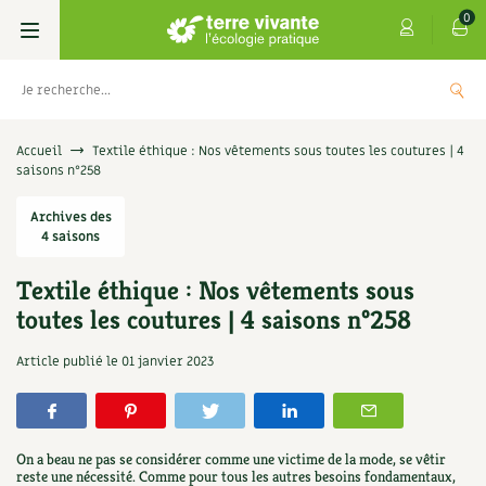
0
Livres
Accueil
Textile éthique : Nos vêtements sous toutes les coutures | 4
saisons n°258
Permaculture, Jardin bio
Les 4 saisons
Archives des
4 saisons
Potager
S’abonner
Boutique
Textile éthique : Nos vêtements sous
Techniques de jardinage
Se réabonner
Graines, semences
Cartes cadeau
toutes les coutures | 4 saisons n°258
Les antisèches de Terre vivante : Les
tisanes qui soignent
Verger, arbres
Offrir un abonnement
Potagères
Centre Terre vivante
Article publié le
01 janvier 2023
+
AJOUTER
9,90
€
Petit élevage
Les numéros
Aromatiques
Découvrir le Centre
Infos & conseils
Aménagement jardin
4 saisons
On a beau ne pas se considérer comme une victime de la mode, se vêtir
Florales
Visiter en famille, entre amis
Jardin bio
Parole libre
reste une nécessité. Comme pour tous les autres besoins fondamentaux,