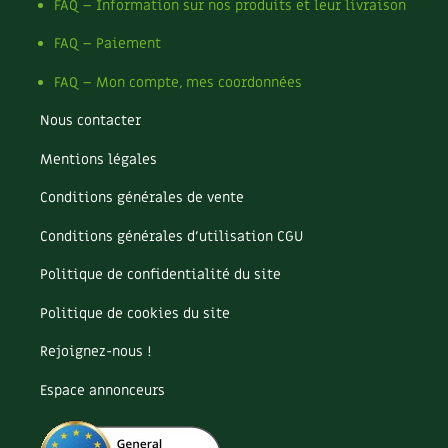
Les plantes et leurs vertus
FAQ – Information sur nos produits et leur livraison
FAQ – Paiement
Soins et cosmétiques au naturel
FAQ – Mon compte, mes coordonnées
Société et alternatives
Nous contacter
Vivre l’écologie
Mentions légales
Protéger la nature
Conditions générales de vente
Conditions générales d’utilisation CGU
Autonomie
Politique de confidentialité du site
Enfants
Politique de cookies du site
Actions pour la planète
Rejoignez-nous !
Les 4 saisons
Espace annonceurs
Archives