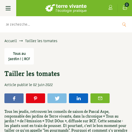
0
Livres
Accueil
Tailler les tomates
Permaculture, Jardin bio
Tous au
Les 4 saisons
jardin ! | RCF
Potager
S’abonner
Boutique
Tailler les tomates
Techniques de jardinage
Se réabonner
Graines, semences
Cartes cadeau
Article publié le
02 juin 2022
Les
Don pour soutenir Terre vivante
Verger, arbres
Offrir un abonnement
Potagères
Centre Terre vivante
+
AJOU
5,00
€
UTER
Petit élevage
Les numéros
Aromatiques
Tous les jeudis, retrouvez les conseils de saison de Pascal Aspe,
Découvrir le Centre
Infos & conseils
responsable des jardins de Terre vivante, dans la chronique « Tous au
jardin ! » de l’émission « TOut DOux », diffusée sur RCF. Cette semaine :
Aménagement jardin
4 saisons
Florales
les plants sont en train de pousser. Et pourtant, c'est le bon moment pour
Visiter en famille, entre amis
Jardin bio
Parole libre
tailler ce qu'on appelle "les gourmands". Pourquoi et comment s'y prendre