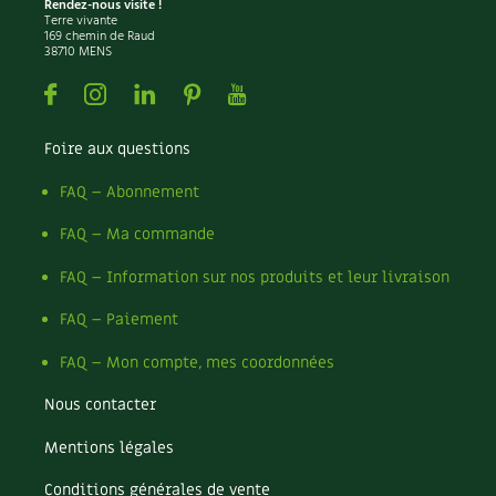
Les plantes et leurs vertus
Rendez-nous visite !
Terre vivante
169 chemin de Raud
38710 MENS
Soins et cosmétiques au naturel
Facebook
Instagram
Linkedin
Pinterest
Youtube
Société et alternatives
Foire aux questions
Vivre l’écologie
FAQ – Abonnement
Protéger la nature
FAQ – Ma commande
Autonomie
FAQ – Information sur nos produits et leur livraison
Enfants
FAQ – Paiement
FAQ – Mon compte, mes coordonnées
Actions pour la planète
Nous contacter
Les 4 saisons
Mentions légales
Archives
Conditions générales de vente