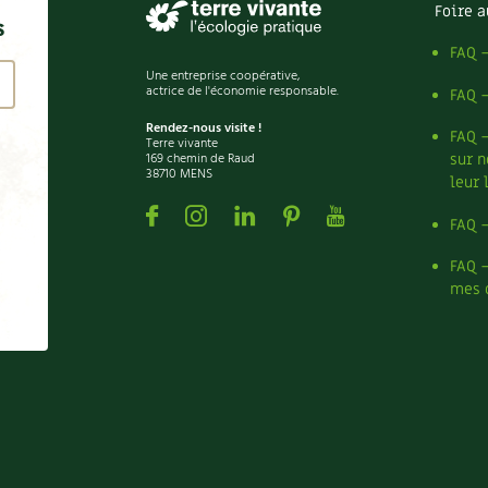
Foire a
s
FAQ 
Une entreprise coopérative,
actrice de l'économie responsable.
FAQ 
Rendez-nous visite !
FAQ 
Terre vivante
169 chemin de Raud
sur n
38710 MENS
leur 
Facebook
Instagram
Linkedin
Pinterest
Youtube
FAQ 
FAQ 
mes 