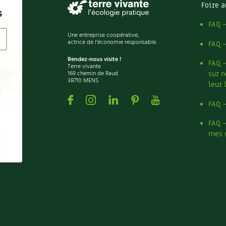
Foire a
s
FAQ 
Une entreprise coopérative,
actrice de l'économie responsable.
FAQ 
Rendez-nous visite !
FAQ 
Terre vivante
169 chemin de Raud
sur n
38710 MENS
leur 
Facebook
Instagram
Linkedin
Pinterest
Youtube
FAQ 
FAQ 
mes 