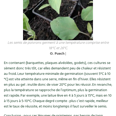
Carnets de saison
Compléments
Dossier
4 saisons
Les semis de poivrons germent à une température comprise entre
Actualités
18°C et 26°C.
O. Puech
|
Vidéos et podcasts
En contenant (barquettes, plaques alvéolées, godets), ces cultures se
Conseils vidéo des
4 saisons
sèment donc très tôt, car elles demandent peu de chaleur et résistent
au froid. Leur température minimale de germination (souvent 5°C à 10
°C) est vite atteinte dans une serre, même en fin d’hiver. Elles résistent
Secrets d’abonné
en plus au gel : inutile donc de viser 20°C pour les réussir. En revanche,
plus la température se rapproche de l’optimum, plus la germination
Tous au jardin ! avec Pascal
est rapide. Par exemple, une laitue lève en 4 à 5 jours à 15°C, mais en 10
à 15 jours à 5-10°C. Chaque degré compte : plus c’est rapide, meilleur
La vie secrète du jardin
est le taux de réussite, et moins longtemps il faut surveiller le semis.
Conclusion : pour ces légumes de printemps, pas besoin de tapis