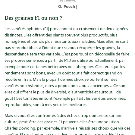
est élevé.
O. Puech
|
Des graines F1 ou non ?
Les variétés hybrides (F1) proviennent du croisement de deux lignées
distinctes. Elles offrent des plants souvent plus productifs, plus
homogènes et parfois plus résistants aux maladies. Mais elles ne sont
pas reproductibles à l’identique : si vous récupérez les graines, la
descendance sera très variable. C’est pourquoi on déconseille de faire
ses propres semences à partir de F1. J’en utilise ponctuellement, par
exemple pour certaines betteraves ou aubergines. C’est vrai que les
rendements sont bons, avec un goût tout à fait correct quand on
récolte en frais. Mais la plupart de mes choix se portent sur des
variétés non hybrides, dites « population » ou « anciennes ». Ce sont
elles qui offrent le plus de diversité, d’authenticité et surtout… de
goût ! Les tomates en sont l’exemple parfait : les variétés anciennes,
reproductibles, sont à mes yeux les meilleures.
Mais si vous êtes confrontés à des échecs trop nombreux sur une
culture, peut-être ces graines F1 peuvent-elles être une solution.
Charles Dowding, par exemple, n’arrive à réussir ses choux que via des
variétés F1 résistantes aux maladies, sans quoi il a trop de dégât sur