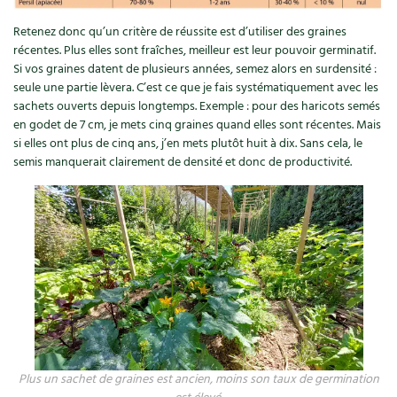
Retenez donc qu’un critère de réussite est d’utiliser des graines
récentes. Plus elles sont fraîches, meilleur est leur pouvoir germinatif.
Si vos graines datent de plusieurs années, semez alors en surdensité :
seule une partie lèvera. C’est ce que je fais systématiquement avec les
sachets ouverts depuis longtemps. Exemple : pour des haricots semés
en godet de 7 cm, je mets cinq graines quand elles sont récentes. Mais
si elles ont plus de cinq ans, j’en mets plutôt huit à dix. Sans cela, le
semis manquerait clairement de densité et donc de productivité.
Plus un sachet de graines est ancien, moins son taux de germination