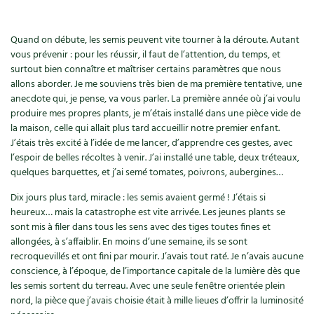
Accès
Bricolages au jardin
Les chroniques de Marie
Cuisine saine
Le magazine
Les 4 saisons
Séjourner en Trièves
Outils et ustensiles du jardin
Quand on débute, les semis peuvent vite tourner à la déroute. Autant
Forums
vous prévenir : pour les réussir, il faut de l’attention, du temps, et
Manger bio
Stages
surtout bien connaître et maîtriser certains paramètres que nous
Nous contacter
Biodiversité
Jardin bio
allons aborder. Je me souviens très bien de ma première tentative, une
Cures, régimes
Cartes cadeau
anecdote qui, je pense, va vous parler. La première année où j’ai voulu
Ravageurs et maladies au jardin
Habitat écologique
produire mes propres plants, je m’étais installé dans une pièce vide de
Dessert, Boulangerie
la maison, celle qui allait plus tard accueillir notre premier enfant.
Petit élevage
Cuisine saine
J’étais très excité à l’idée de me lancer, d’apprendre ces gestes, avec
l’espoir de belles récoltes à venir. J’ai installé une table, deux tréteaux,
Techniques, conservation, organisation
Cuisine saine
quelques barquettes, et j’ai semé tomates, poivrons, aubergines…
Soins naturels
Agenda, calendrier
Dix jours plus tard, miracle : les semis avaient germé ! J’étais si
Alimentation et nutrition
Société et alternatives
heureux… mais la catastrophe est vite arrivée. Les jeunes plants se
NOUVEAUTÉS
sont mis à filer dans tous les sens avec des tiges toutes fines et
Recettes de printemps
Les 4 saisons
& vous
allongées, à s’affaiblir. En moins d’une semaine, ils se sont
recroquevillés et ont fini par mourir. J’avais tout raté. Je n’avais aucune
Feuilleter le catalogue
Recettes par type de plat
conscience, à l’époque, de l’importance capitale de la lumière dès que
Questions à la rédaction
les semis sortent du terreau. Avec une seule fenêtre orientée plein
nord, la pièce que j’avais choisie était à mille lieues d’offrir la luminosité
Recettes sans gluten
Entre abonné·es