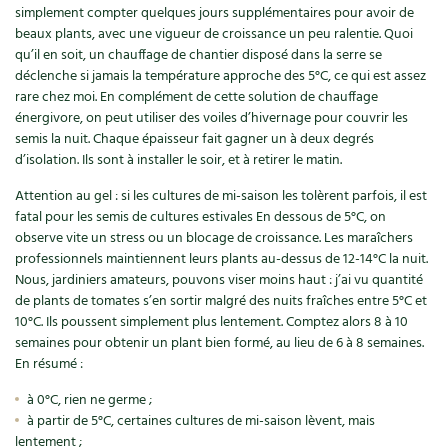
simplement compter quelques jours supplémentaires pour avoir de
beaux plants, avec une vigueur de croissance un peu ralentie. Quoi
qu’il en soit, un chauffage de chantier disposé dans la serre se
déclenche si jamais la température approche des 5°C, ce qui est assez
rare chez moi. En complément de cette solution de chauffage
énergivore, on peut utiliser des voiles d’hivernage pour couvrir les
semis la nuit. Chaque épaisseur fait gagner un à deux degrés
d’isolation. Ils sont à installer le soir, et à retirer le matin.
Attention au gel : si les cultures de mi-saison les tolèrent parfois, il est
fatal pour les semis de cultures estivales En dessous de 5°C, on
observe vite un stress ou un blocage de croissance. Les maraîchers
professionnels maintiennent leurs plants au-dessus de 12-14°C la nuit.
Nous, jardiniers amateurs, pouvons viser moins haut : j’ai vu quantité
de plants de tomates s’en sortir malgré des nuits fraîches entre 5°C et
10°C. Ils poussent simplement plus lentement. Comptez alors 8 à 10
semaines pour obtenir un plant bien formé, au lieu de 6 à 8 semaines.
En résumé :
à 0°C, rien ne germe ;
à partir de 5°C, certaines cultures de mi-saison lèvent, mais
lentement ;