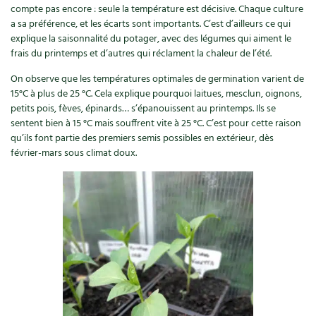
Les plantes et leurs vertus
compte pas encore : seule la température est décisive. Chaque culture
a sa préférence, et les écarts sont importants. C’est d’ailleurs ce qui
Soins et cosmétiques au naturel
explique la saisonnalité du potager, avec des légumes qui aiment le
frais du printemps et d’autres qui réclament la chaleur de l’été.
Société et alternatives
On observe que les températures optimales de germination varient de
15°C à plus de 25 °C. Cela explique pourquoi laitues, mesclun, oignons,
Vivre l’écologie
petits pois, fèves, épinards… s’épanouissent au printemps. Ils se
sentent bien à 15 °C mais souffrent vite à 25 °C. C’est pour cette raison
Protéger la nature
qu’ils font partie des premiers semis possibles en extérieur, dès
février-mars sous climat doux.
Autonomie
Enfants
Actions pour la planète
Les 4 saisons
Archives