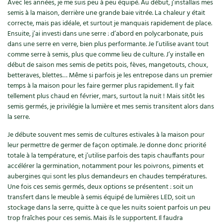
Avec les années, je me suis peu à peu équipé. Au début, j’installais mes
semis à la maison, derrière une grande baie vitrée. La chaleur y était
correcte, mais pas idéale, et surtout je manquais rapidement de place.
Ensuite, j’ai investi dans une serre : d’abord en polycarbonate, puis
dans une serre en verre, bien plus performante. Je l’utilise avant tout
comme serre à semis, plus que comme lieu de culture. J’y installe en
début de saison mes semis de petits pois, fèves, mangetouts, choux,
betteraves, blettes… Même si parfois je les entrepose dans un premier
temps à la maison pour les faire germer plus rapidement. Il y fait
tellement plus chaud en février, mars, surtout la nuit ! Mais sitôt les
semis germés, je privilégie la lumière et mes semis transitent alors dans
la serre.
Je débute souvent mes semis de cultures estivales à la maison pour
leur permettre de germer de façon optimale. Je donne donc priorité
totale à la température, et j’utilise parfois des tapis chauffants pour
accélérer la germination, notamment pour les poivrons, piments et
aubergines qui sont les plus demandeurs en chaudes températures.
Une fois ces semis germés, deux options se présentent : soit un
transfert dans le meuble à semis équipé de lumières LED, soit un
stockage dans la serre, quitte à ce que les nuits soient parfois un peu
trop fraîches pour ces semis. Mais ils le supportent. Il faudra