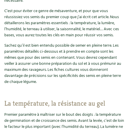
nécessaire.
Recettes végétariennes et vegan
Trucs & astuces
C’est pour éviter ce genre de mésaventure, et pour que vous
réussissiez vos semis du premier coup que j’ai écrit cet article. Nous
Habitat écologique
détaillerons les paramètres essentiels : la température, la lumière,
Expés
l’humidité, le terreau à utiliser, la saisonnalité, le matériel… Avec ces
bases, vous aurez toutes les clés en main pour réussir vos semis.
Conception et gros oeuvre
Trocs & petites annonces
Sachez qu’il est bien entendu possible de semer en pleine terre. Les
Matériaux écologiques
Appels à témoignage
paramètres détaillés ci-dessous et à prendre en compte sont les
mêmes que pour des semis en contenant. Vous devrez cependant
Énergie
veiller à assurer une bonne préparation du sol et à vous prémunir au
Bonnes adresses
maximum des ravageurs. Les fiches cultures vous donneront
davantage de précisions sur les spécificités des semis en pleine terre
Gestion de l’eau
Liste des pépiniéristes
de chaque légume.
Entretien de la maison
Mieux consommer
La température, la résistance au gel
Décoration et petit bricolage
Premier paramètre à maîtriser sur le bout des doigts : la température
Santé et bien-être
de germination et de croissance des semis. Avant la levée, c’est de loin
le facteur le plus important (avec l’humidité du terreau). La lumière ne