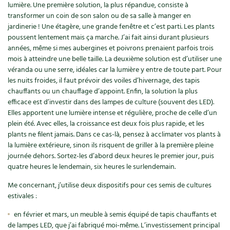
lumière. Une première solution, la plus répandue, consiste à
transformer un coin de son salon ou de sa salle à manger en
jardinerie ! Une étagère, une grande fenêtre et c’est parti. Les plants
poussent lentement mais ça marche. J’ai fait ainsi durant plusieurs
années, même si mes aubergines et poivrons prenaient parfois trois
mois à atteindre une belle taille. La deuxième solution est d’utiliser une
véranda ou une serre, idéales car la lumière y entre de toute part. Pour
les nuits froides, il faut prévoir des voiles d’hivernage, des tapis
chauffants ou un chauffage d’appoint. Enfin, la solution la plus
efficace est d’investir dans des lampes de culture (souvent des LED).
Elles apportent une lumière intense et régulière, proche de celle d’un
plein été. Avec elles, la croissance est deux fois plus rapide, et les
plants ne filent jamais. Dans ce cas-là, pensez à acclimater vos plants à
la lumière extérieure, sinon ils risquent de griller à la première pleine
journée dehors. Sortez-les d’abord deux heures le premier jour, puis
quatre heures le lendemain, six heures le surlendemain.
Me concernant, j’utilise deux dispositifs pour ces semis de cultures
estivales :
en février et mars, un meuble à semis équipé de tapis chauffants et
de lampes LED, que j’ai fabriqué moi-même. L’investissement principal