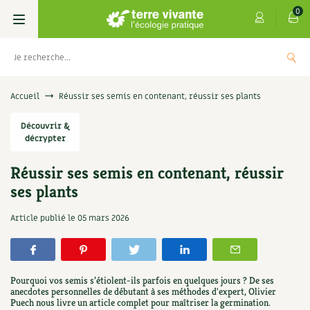
0
Livres
Accueil
Réussir ses semis en contenant, réussir ses plants
Permaculture, Jardin bio
Découvrir &
Les 4 saisons
décrypter
Potager
S’abonner
Boutique
Réussir ses semis en contenant, réussir
ses plants
Techniques de jardinage
Se réabonner
Graines, semences
Cartes cadeau
s
Don pour soutenir Terre vivante
Article publié le
05 mars 2026
Verger, arbres
Offrir un abonnement
Potagères
Centre Terre vivante
+
AJOUTE
5,00
€
TER
Petit élevage
Les numéros
Aromatiques
Découvrir le Centre
Infos & conseils
Pourquoi vos semis s’étiolent-ils parfois en quelques jours ? De ses
Aménagement jardin
4 saisons
anecdotes personnelles de débutant à ses méthodes d'expert, Olivier
Florales
Visiter en famille, entre amis
Jardin bio
Parole libre
Puech nous livre un article complet pour maîtriser la germination.