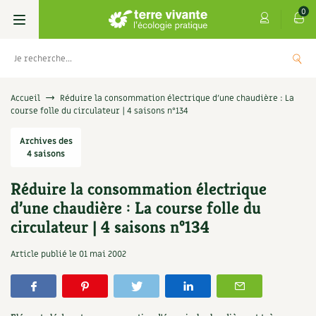
0
Livres
Accueil
Réduire la consommation électrique d’une chaudière : La
course folle du circulateur | 4 saisons n°134
Permaculture, Jardin bio
Les 4 saisons
Archives des
4 saisons
Potager
S’abonner
Boutique
Réduire la consommation électrique
Techniques de jardinage
Se réabonner
Graines, semences
Cartes cadeau
d’une chaudière : La course folle du
Les antisèches de Terre vivante : Les
circulateur | 4 saisons n°134
tisanes qui soignent
Verger, arbres
Offrir un abonnement
Potagères
Centre Terre vivante
Article publié le
01 mai 2002
+
AJOUTER
9,90
€
Petit élevage
Les numéros
Aromatiques
Découvrir le Centre
Infos & conseils
Aménagement jardin
4 saisons
Florales
Visiter en famille, entre amis
Jardin bio
Parole libre