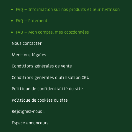
Les plantes et leurs vertus
FAQ – Information sur nos produits et leur livraison
Soins et cosmétiques au naturel
FAQ – Paiement
Société et alternatives
FAQ – Mon compte, mes coordonnées
Vivre l’écologie
Nous contacter
Mentions légales
Protéger la nature
Conditions générales de vente
Autonomie
Conditions générales d’utilisation CGU
Enfants
Politique de confidentialité du site
Actions pour la planète
Politique de cookies du site
Rejoignez-nous !
Les 4 saisons
Espace annonceurs
Archives