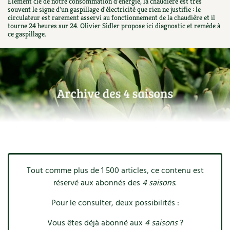
Elément clé de notre consommation d'énergie, la chaudière est très
Ornement
souvent le signe d'un gaspillage d'électricité que rien ne justifie : le
Hors-séries
Médicinales
Programme 2026 du Centre Terre vivante
Calendrier des travaux du jardin
circulateur est rarement asservi au fonctionnement de la chaudière et il
La tribune
tourne 24 heures sur 24. Olivier Sidler propose ici diagnostic et remède à
Biodiversité
ce gaspillage.
Archives
Originales
Avec les enfants
Carte climatique
Édito des
4 saisons
Autonomie, bricolage
Soutenez Les 4 Saisons
Kits de jardinage
Venir en groupe
Calendrier lunaire
Manifeste pour la planète
Santé, bien-être
Outils de jardin
Scolaires
Potager
Champs d’action – le podcast
Médecine douce
Accessoires de jardin
Séminaires, entreprises, associations, collectivités…
Verger
Table ronde jardinière
Cosmétique bio, soins
Jeux
Les espaces de formation
Permaculture et syntropie
En direct !
Maison écologique
DVD
Dormir à Terre vivante
Cultiver sous serre
Débat d’experts
Tout comme plus de 1 500 articles, ce contenu est
Enfants
Nos productions
réservé aux abonnés des
4 saisons
.
Infos pratiques
Jardiner en ville
Nouvelles sur le jardin et l’écologie
Pour le consulter, deux possibilités :
DIY, autonomie
Agenda, calendrier
Horaires, tarifs, restauration
Ornement et aménagement du jardin
Prenez-en de la graine !
Vous êtes déjà abonné aux
4 saisons
?
Société, engagement
Livres