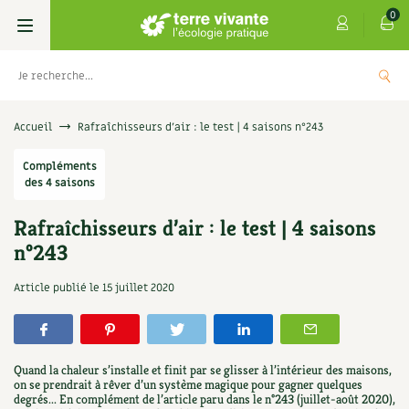
0
Livres
Accueil
Rafraîchisseurs d’air : le test | 4 saisons n°243
Permaculture, Jardin bio
Compléments
Les 4 saisons
des 4 saisons
Potager
S’abonner
Boutique
Rafraîchisseurs d’air : le test | 4 saisons
n°243
Techniques de jardinage
Se réabonner
Graines, semences
Cartes cadeau
Les antisèches de Terre vivante : Les
Article publié le
15 juillet 2020
tisanes qui soignent
Verger, arbres
Offrir un abonnement
Potagères
Centre Terre vivante
+
AJOUTE
9,90
€
Petit élevage
Les numéros
Aromatiques
Découvrir le Centre
Infos & conseils
Quand la chaleur s’installe et finit par se glisser à l’intérieur des maisons,
Aménagement jardin
4 saisons
on se prendrait à rêver d’un système magique pour gagner quelques
Florales
Visiter en famille, entre amis
Jardin bio
Parole libre
degrés... En complément de l’article paru dans le n°243 (juillet-août 2020),