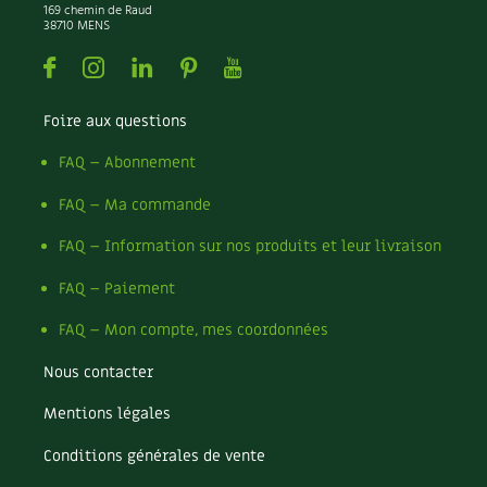
169 chemin de Raud
38710 MENS
Carnets de saison
Facebook
Instagram
Linkedin
Pinterest
Youtube
Compléments
Foire aux questions
Dossier
4 saisons
FAQ – Abonnement
Actualités
FAQ – Ma commande
Vidéos et podcasts
FAQ – Information sur nos produits et leur livraison
Conseils vidéo des
4 saisons
FAQ – Paiement
FAQ – Mon compte, mes coordonnées
Secrets d’abonné
Nous contacter
Tous au jardin ! avec Pascal
Mentions légales
La vie secrète du jardin
Conditions générales de vente