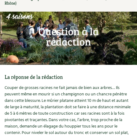
Rhône)
Ornement
Hors-séries
Médicinales
Programme 2026 du Centre Terre vivante
Calendrier des travaux du jardin
La tribune
Biodiversité
Archives
Originales
Avec les enfants
Carte climatique
Édito des
4 saisons
Autonomie, bricolage
Soutenez Les 4 Saisons
Kits de jardinage
Venir en groupe
Calendrier lunaire
Manifeste pour la planète
Santé, bien-être
Outils de jardin
Scolaires
Potager
Champs d’action – le podcast
Médecine douce
Accessoires de jardin
Séminaires, entreprises, associations, collectivités…
Verger
Table ronde jardinière
La réponse de la rédaction
Cosmétique bio, soins
Jeux
Les espaces de formation
Permaculture et syntropie
En direct !
Couper de grosses racines ne fait jamais de bien aux arbres… Ils
Maison écologique
DVD
peuvent même en mourir si un champignon ou un chancre pénètre
Dormir à Terre vivante
Cultiver sous serre
Débat d’experts
dans cette blessure. Le mûrier platane atteint 10 m de haut et autant
Enfants
de large à maturité, la plantation doit se faire à une distance minimale
Nos productions
Infos pratiques
Jardiner en ville
Nouvelles sur le jardin et l’écologie
de 5 à 6 mètres de toute construction car ses racines sont à la fois
pivotantes et traçantes. Dans votre cas, l’arbre, trop proche de la
DIY, autonomie
Agenda, calendrier
Horaires, tarifs, restauration
Ornement et aménagement du jardin
Prenez-en de la graine !
maison, demande un élagage du houppier tous les ans pour le
contenir. Pour niveler le sol autour du tronc et conserver un sol plat,
Société, engagement
Livres