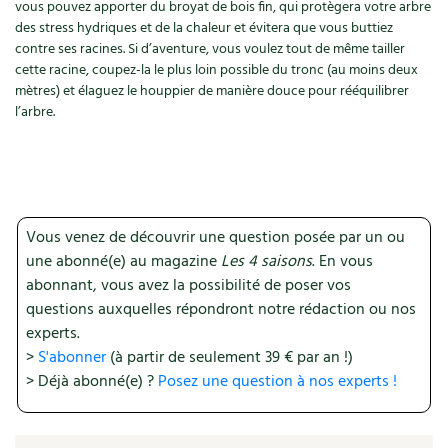
Accès
vous pouvez apporter du broyat de bois fin, qui protègera votre arbre
Bricolages au jardin
Les chroniques de Marie
des stress hydriques et de la chaleur et évitera que vous buttiez
Cuisine saine
Le magazine
Les 4 saisons
contre ses racines. Si d’aventure, vous voulez tout de même tailler
Séjourner en Trièves
Outils et ustensiles du jardin
Forums
cette racine, coupez-la le plus loin possible du tronc (au moins deux
Manger bio
mètres) et élaguez le houppier de manière douce pour rééquilibrer
Stages
Nous contacter
Biodiversité
Jardin bio
l’arbre.
Cures, régimes
Cartes cadeau
Ravageurs et maladies au jardin
Habitat écologique
Dessert, Boulangerie
Petit élevage
Cuisine saine
Techniques, conservation, organisation
Vous venez de découvrir une question posée par un ou
Cuisine saine
Soins naturels
une abonné(e) au magazine
Les 4 saisons
. En vous
Agenda, calendrier
abonnant, vous avez la possibilité de poser vos
Alimentation et nutrition
Société et alternatives
questions auxquelles répondront notre rédaction ou nos
NOUVEAUTÉS
experts.
Recettes de printemps
Les 4 saisons
& vous
>
S'abonner
(à partir de seulement 39 € par an !)
Feuilleter le catalogue
> Déjà abonné(e) ?
Posez une question à nos experts !
Recettes par type de plat
Questions à la rédaction
Recettes sans gluten
Entre abonné·es