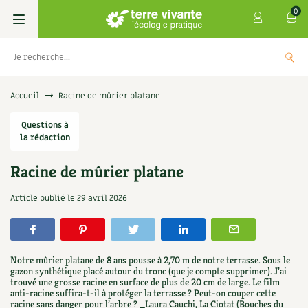
0
Livres
Accueil
Racine de mûrier platane
Permaculture, Jardin bio
Questions à
Les 4 saisons
la rédaction
Potager
S’abonner
Boutique
Racine de mûrier platane
Techniques de jardinage
Se réabonner
Graines, semences
Cartes cadeau
Article publié le
29 avril 2026
sèches de Terre vivante : Les
Don pour 
 qui soignent
Verger, arbres
Offrir un abonnement
Potagères
Centre Terre vivante
5,00
€
+
AJOUTER
Petit élevage
Les numéros
Aromatiques
Notre mûrier platane de 8 ans pousse à 2,70 m de notre terrasse. Sous le
Découvrir le Centre
Infos & conseils
gazon synthétique placé autour du tronc (que je compte supprimer). J’ai
trouvé une grosse racine en surface de plus de 20 cm de large. Le film
Aménagement jardin
4 saisons
Florales
anti-racine suffira-t-il à protéger la terrasse ? Peut-on couper cette
Visiter en famille, entre amis
Jardin bio
Parole libre
racine sans danger pour l’arbre ? _Laura Cauchi, La Ciotat (Bouches du