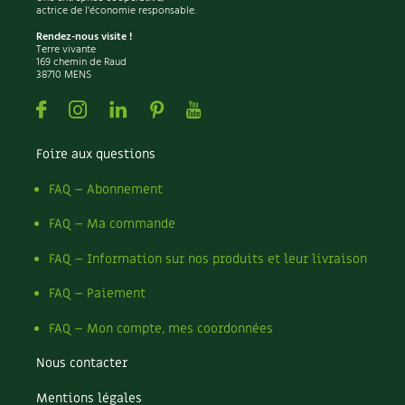
Les plantes et leurs vertus
actrice de l'économie responsable.
Rendez-nous visite !
Soins et cosmétiques au naturel
Terre vivante
169 chemin de Raud
38710 MENS
Société et alternatives
Facebook
Instagram
Linkedin
Pinterest
Youtube
Vivre l’écologie
Foire aux questions
Protéger la nature
FAQ – Abonnement
Autonomie
FAQ – Ma commande
Enfants
FAQ – Information sur nos produits et leur livraison
FAQ – Paiement
Actions pour la planète
FAQ – Mon compte, mes coordonnées
Les 4 saisons
Nous contacter
Archives
Mentions légales