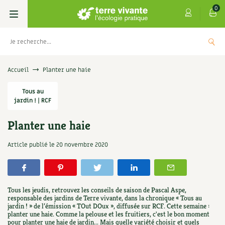
0
Livres
Accueil
Planter une haie
Permaculture, Jardin bio
Tous au
Les 4 saisons
jardin ! | RCF
Potager
S’abonner
Boutique
Planter une haie
Techniques de jardinage
Se réabonner
Graines, semences
Cartes cadeau
Article publié le
20 novembre 2020
 de Terre vivante : Les
Don pour souten
ignent
Verger, arbres
Offrir un abonnement
Potagères
Centre Terre vivante
5,00
€
+
AJOUTER
Petit élevage
Les numéros
Aromatiques
Tous les jeudis, retrouvez les conseils de saison de Pascal Aspe,
Découvrir le Centre
Infos & conseils
responsable des jardins de Terre vivante, dans la chronique « Tous au
jardin ! » de l’émission « TOut DOux », diffusée sur RCF. Cette semaine :
Aménagement jardin
4 saisons
Florales
planter une haie. Comme la pelouse et les fruitiers, c'est le bon moment
Visiter en famille, entre amis
Jardin bio
Parole libre
pour planter une haie de jardin... Mais quelle variété choisir et quels