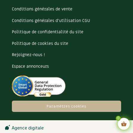
Carnets de saison
Conditions générales de vente
Conditions générales d’utilisation CGU
Compléments
Politique de confidentialité du site
Dossier
4 saisons
Politique de cookies du site
Actualités
Rejoignez-nous !
Vidéos et podcasts
Espace annonceurs
Conseils vidéo des
4 saisons
Secrets d’abonné
Tous au jardin ! avec Pascal
Paramètres cookies
0
La vie secrète du jardin
Agence digitale