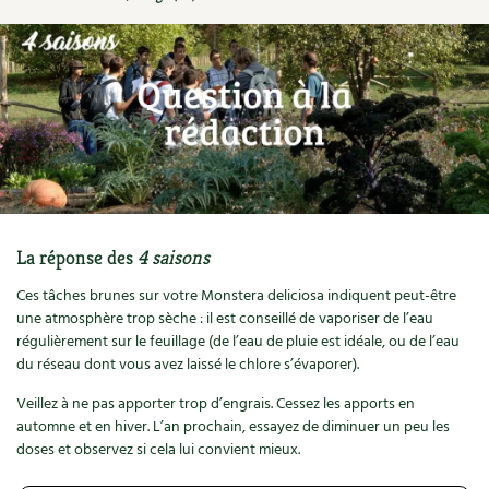
Ornement
Hors-séries
Médicinales
Programme 2026 du Centre Terre vivante
Calendrier des travaux du jardin
La tribune
Biodiversité
Archives
Originales
Avec les enfants
Carte climatique
Édito des
4 saisons
Autonomie, bricolage
Soutenez Les 4 Saisons
Kits de jardinage
Venir en groupe
Calendrier lunaire
Manifeste pour la planète
Santé, bien-être
Outils de jardin
Scolaires
Potager
Champs d’action – le podcast
Médecine douce
Accessoires de jardin
Séminaires, entreprises, associations, collectivités…
Verger
Table ronde jardinière
La réponse des
4 saisons
Cosmétique bio, soins
Jeux
Les espaces de formation
Permaculture et syntropie
Ces tâches brunes sur votre Monstera deliciosa indiquent peut-être
En direct !
une atmosphère trop sèche : il est conseillé de vaporiser de l’eau
Maison écologique
DVD
Dormir à Terre vivante
régulièrement sur le feuillage (de l’eau de pluie est idéale, ou de l’eau
Cultiver sous serre
Débat d’experts
du réseau dont vous avez laissé le chlore s’évaporer).
Enfants
Nos productions
Infos pratiques
Jardiner en ville
Nouvelles sur le jardin et l’écologie
Veillez à ne pas apporter trop d’engrais. Cessez les apports en
automne et en hiver. L’an prochain, essayez de diminuer un peu les
DIY, autonomie
Agenda, calendrier
Horaires, tarifs, restauration
Ornement et aménagement du jardin
doses et observez si cela lui convient mieux.
Prenez-en de la graine !
Société, engagement
Livres