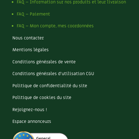
FAQ – Information sur nos produits et leur livraison
Carnets de saison
FAQ – Paiement
Compléments
FAQ – Mon compte, mes coordonnées
Dossier
4 saisons
Nous contacter
Mentions légales
Actualités
Conditions générales de vente
Vidéos et podcasts
Conditions générales d’utilisation CGU
Conseils vidéo des
4 saisons
Politique de confidentialité du site
Secrets d’abonné
Politique de cookies du site
Rejoignez-nous !
Tous au jardin ! avec Pascal
Espace annonceurs
La vie secrète du jardin