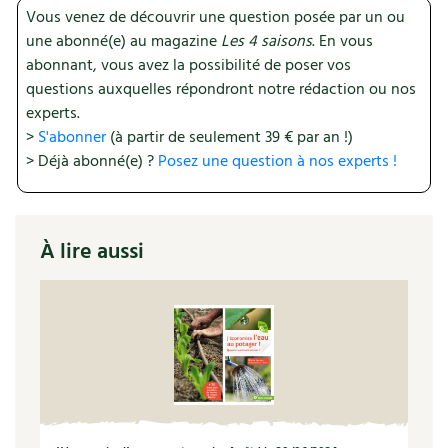
Accès
Bricolages au jardin
Les chroniques de Marie
Vous venez de découvrir une question posée par un ou
une abonné(e) au magazine
Les 4 saisons
. En vous
Cuisine saine
Le magazine
Les 4 saisons
Séjourner en Trièves
Outils et ustensiles du jardin
Forums
abonnant, vous avez la possibilité de poser vos
Manger bio
questions auxquelles répondront notre rédaction ou nos
Stages
Nous contacter
Biodiversité
Jardin bio
experts.
Cures, régimes
>
S'abonner
(à partir de seulement 39 € par an !)
Cartes cadeau
Ravageurs et maladies au jardin
Habitat écologique
> Déjà abonné(e) ?
Posez une question à nos experts !
Dessert, Boulangerie
Petit élevage
Cuisine saine
Techniques, conservation, organisation
Cuisine saine
À lire aussi
Soins naturels
Agenda, calendrier
Alimentation et nutrition
Société et alternatives
NOUVEAUTÉS
Recettes de printemps
Les 4 saisons
& vous
Feuilleter le catalogue
Recettes par type de plat
Questions à la rédaction
Recettes sans gluten
Entre abonné·es