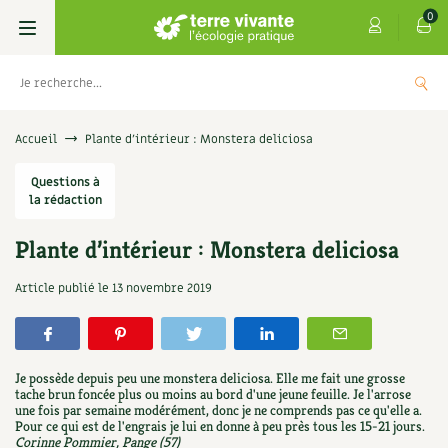
0
Livres
Accueil
Plante d’intérieur : Monstera deliciosa
Permaculture, Jardin bio
Questions à
Les 4 saisons
la rédaction
Potager
S’abonner
Boutique
Plante d’intérieur : Monstera deliciosa
Techniques de jardinage
Se réabonner
Graines, semences
Cartes cadeau
Article publié le
13 novembre 2019
e : Les
Don pour soutenir Terre vivant
Verger, arbres
Offrir un abonnement
Potagères
Centre Terre vivante
+
A
5,00
€
AJOUTER
Petit élevage
Les numéros
Aromatiques
Je possède depuis peu une monstera deliciosa. Elle me fait une grosse
Découvrir le Centre
Infos & conseils
tache brun foncée plus ou moins au bord d'une jeune feuille. Je l'arrose
une fois par semaine modérément, donc je ne comprends pas ce qu'elle a.
Aménagement jardin
4 saisons
Florales
Pour ce qui est de l'engrais je lui en donne à peu près tous les 15-21 jours.
Visiter en famille, entre amis
Jardin bio
Parole libre
Corinne Pommier, Pange (57)