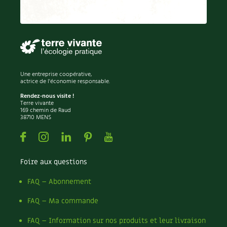
Recettes végétariennes et vegan
Trucs & astuces
Habitat écologique
Expés
Conception et gros oeuvre
Trocs & petites annonces
Une entreprise coopérative,
actrice de l'économie responsable.
Matériaux écologiques
Appels à témoignage
Rendez-nous visite !
Terre vivante
Énergie
169 chemin de Raud
Bonnes adresses
38710 MENS
Gestion de l’eau
Facebook
Instagram
Linkedin
Pinterest
Youtube
Liste des pépiniéristes
Entretien de la maison
Mieux consommer
Foire aux questions
Décoration et petit bricolage
FAQ – Abonnement
FAQ – Ma commande
Santé et bien-être
FAQ – Information sur nos produits et leur livraison