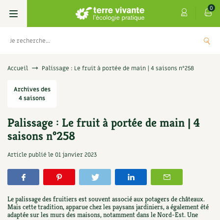
0
Livres
Accueil
Palissage : Le fruit à portée de main | 4 saisons n°258
Permaculture, Jardin bio
Archives des
Les 4 saisons
4 saisons
Potager
S’abonner
Boutique
Palissage : Le fruit à portée de main | 4
saisons n°258
Techniques de jardinage
Se réabonner
Graines, semences
Cartes cadeau
Les antisèches de Terre vivante : Les
Article publié le
01 janvier 2023
tisanes qui soignent
Verger, arbres
Offrir un abonnement
Potagères
Centre Terre vivante
+
AJOUTE
9,90
€
Petit élevage
Les numéros
Aromatiques
Découvrir le Centre
Infos & conseils
Le palissage des fruitiers est souvent associé aux potagers de châteaux.
Aménagement jardin
4 saisons
Mais cette tradition, apparue chez les paysans jardiniers, a également été
Florales
Visiter en famille, entre amis
Jardin bio
Parole libre
adaptée sur les murs des maisons, notamment dans le Nord-Est. Une