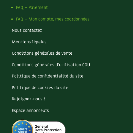
Les plantes et leurs vertus
FAQ – Paiement
Soins et cosmétiques au naturel
FAQ – Mon compte, mes coordonnées
Société et alternatives
Nous contacter
Mentions légales
Vivre l’écologie
Conditions générales de vente
Protéger la nature
Conditions générales d’utilisation CGU
Autonomie
Politique de confidentialité du site
Enfants
Politique de cookies du site
Actions pour la planète
Rejoignez-nous !
Espace annonceurs
Les 4 saisons
Archives