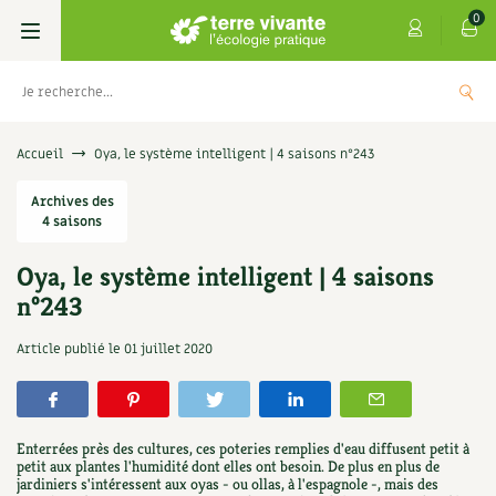
0
Livres
Accueil
Oya, le système intelligent | 4 saisons n°243
Permaculture, Jardin bio
Archives des
Les 4 saisons
4 saisons
Potager
S’abonner
Boutique
Oya, le système intelligent | 4 saisons
n°243
Techniques de jardinage
Se réabonner
Graines, semences
Cartes cadeau
Les antisèches de Terre vivante : Les
Article publié le
01 juillet 2020
tisanes qui soignent
Verger, arbres
Offrir un abonnement
Potagères
Centre Terre vivante
+
AJOUTE
9,90
€
Petit élevage
Les numéros
Aromatiques
Découvrir le Centre
Infos & conseils
Enterrées près des cultures, ces poteries remplies d'eau diffusent petit à
Aménagement jardin
4 saisons
petit aux plantes l'humidité dont elles ont besoin. De plus en plus de
Florales
Visiter en famille, entre amis
Jardin bio
Parole libre
jardiniers s'intéressent aux oyas - ou ollas, à l'espagnole -, mais des