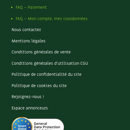
Les plantes et leurs vertus
FAQ – Paiement
Soins et cosmétiques au naturel
FAQ – Mon compte, mes coordonnées
Société et alternatives
Nous contacter
Mentions légales
Vivre l’écologie
Conditions générales de vente
Protéger la nature
Conditions générales d’utilisation CGU
Autonomie
Politique de confidentialité du site
Enfants
Politique de cookies du site
Actions pour la planète
Rejoignez-nous !
Espace annonceurs
Les 4 saisons
Archives