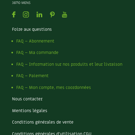
BD : La folle histoire des plantes
38710 MENS
Facebook
Instagram
Linkedin
Pinterest
Youtube
Foire aux questions
FAQ – Abonnement
FAQ – Ma commande
FAQ – Information sur nos produits et leur livraison
FAQ – Paiement
FAQ – Mon compte, mes coordonnées
Nous contacter
Mentions légales
Conditions générales de vente
Conditions générales d’utilisation CGU