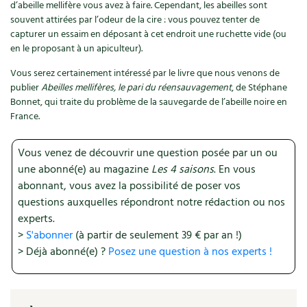
d’abeille mellifère vous avez à faire. Cependant, les abeilles sont
souvent attirées par l’odeur de la cire : vous pouvez tenter de
Recettes végétariennes et vegan
Trucs & astuces
capturer un essaim en déposant à cet endroit une ruchette vide (ou
en le proposant à un apiculteur).
Habitat écologique
Expés
Vous serez certainement intéressé par le livre que nous venons de
Conception et gros oeuvre
Trocs & petites annonces
publier
Abeilles mellifères, le pari du réensauvagement
, de Stéphane
Bonnet, qui traite du problème de la sauvegarde de l’abeille noire en
France.
Matériaux écologiques
Appels à témoignage
Énergie
Bonnes adresses
Vous venez de découvrir une question posée par un ou
une abonné(e) au magazine
Les 4 saisons
. En vous
Gestion de l’eau
Liste des pépiniéristes
abonnant, vous avez la possibilité de poser vos
questions auxquelles répondront notre rédaction ou nos
Entretien de la maison
Mieux consommer
experts.
>
S'abonner
(à partir de seulement 39 € par an !)
Décoration et petit bricolage
> Déjà abonné(e) ?
Posez une question à nos experts !
Santé et bien-être