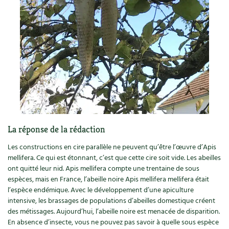
Accès
Bricolages au jardin
Les chroniques de Marie
Cuisine saine
Le magazine
Les 4 saisons
Séjourner en Trièves
Outils et ustensiles du jardin
Forums
Manger bio
Stages
Nous contacter
Biodiversité
Jardin bio
Cures, régimes
Cartes cadeau
Ravageurs et maladies au jardin
Habitat écologique
Dessert, Boulangerie
Petit élevage
Cuisine saine
Techniques, conservation, organisation
Cuisine saine
Soins naturels
La réponse de la rédaction
Agenda, calendrier
Les constructions en cire parallèle ne peuvent qu’être l’œuvre d’Apis
Alimentation et nutrition
Société et alternatives
mellifera. Ce qui est étonnant, c’est que cette cire soit vide. Les abeilles
NOUVEAUTÉS
ont quitté leur nid. Apis mellifera compte une trentaine de sous
Recettes de printemps
Les 4 saisons
& vous
espèces, mais en France, l’abeille noire Apis mellifera mellifera était
Feuilleter le catalogue
l’espèce endémique. Avec le développement d’une apiculture
Recettes par type de plat
Questions à la rédaction
intensive, les brassages de populations d’abeilles domestique créent
des métissages. Aujourd’hui, l’abeille noire est menacée de disparition.
Recettes sans gluten
Entre abonné·es
En absence d’insecte, vous ne pouvez pas savoir à quelle sous espèce