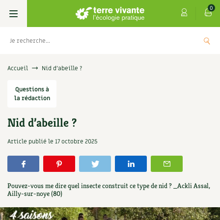
0
Livres
Accueil
Nid d’abeille ?
Permaculture, Jardin bio
Questions à
Les 4 saisons
la rédaction
Potager
S’abonner
Boutique
Nid d’abeille ?
Techniques de jardinage
Se réabonner
Graines, semences
Cartes cadeau
Article publié le
17 octobre 2025
Les antisèches de Terre vivante : Les
tisanes qui soignent
Verger, arbres
Offrir un abonnement
Potagères
Centre Terre vivante
+
AJOUTE
9,90
€
Petit élevage
Les numéros
Aromatiques
Pouvez-vous me dire quel insecte construit ce type de nid ? _Ackli Assal,
Découvrir le Centre
Infos & conseils
Ailly-sur-noye (80)
Aménagement jardin
4 saisons
Florales
Visiter en famille, entre amis
Jardin bio
Parole libre