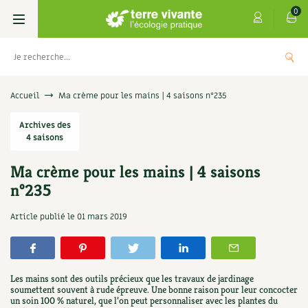
0
Livres
Accueil
Ma crème pour les mains | 4 saisons n°235
Permaculture, Jardin bio
Archives des
Les 4 saisons
4 saisons
Potager
S’abonner
Boutique
Ma crème pour les mains | 4 saisons
n°235
Techniques de jardinage
Se réabonner
Graines, semences
Cartes cadeau
Les antisèches de Terre vivante : Les
Article publié le
01 mars 2019
tisanes qui soignent
Verger, arbres
Offrir un abonnement
Potagères
Centre Terre vivante
+
AJOUTE
9,90
€
Petit élevage
Les numéros
Aromatiques
Découvrir le Centre
Infos & conseils
Les mains sont des outils précieux que les travaux de jardinage
Aménagement jardin
4 saisons
soumettent souvent à rude épreuve. Une bonne raison pour leur concocter
Florales
Visiter en famille, entre amis
Jardin bio
Parole libre
un soin 100 % naturel, que l’on peut personnaliser avec les plantes du