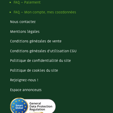
Les plantes et leurs vertus
FAQ – Paiement
FAQ – Mon compte, mes coordonnées
Soins et cosmétiques au naturel
Nous contacter
Société et alternatives
Mentions légales
Vivre l’écologie
Conditions générales de vente
Protéger la nature
Conditions générales d’utilisation CGU
Autonomie
Politique de confidentialité du site
Politique de cookies du site
Enfants
Rejoignez-nous !
Actions pour la planète
Espace annonceurs
Les 4 saisons
Archives