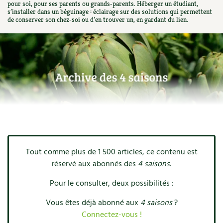
pour soi, pour ses parents ou grands‑parents. Héberger un étudiant,
Ornement
Hors-séries
Médicinales
s’installer dans un béguinage : éclairage sur des solutions qui permettent
Programme 2026 du Centre Terre vivante
Calendrier des travaux du jardin
La tribune
de conserver son chez‑soi ou d’en trouver un, en gardant du lien.
Biodiversité
Archives
Originales
Avec les enfants
Carte climatique
Édito des
4 saisons
Autonomie, bricolage
Soutenez Les 4 Saisons
Kits de jardinage
Venir en groupe
Calendrier lunaire
Manifeste pour la planète
Santé, bien-être
Outils de jardin
Scolaires
Potager
Champs d’action – le podcast
Médecine douce
Accessoires de jardin
Séminaires, entreprises, associations, collectivités…
Verger
Table ronde jardinière
Cosmétique bio, soins
Jeux
Les espaces de formation
Permaculture et syntropie
En direct !
Maison écologique
Tout comme plus de 1 500 articles, ce contenu est
DVD
Dormir à Terre vivante
Cultiver sous serre
Débat d’experts
réservé aux abonnés des
4 saisons
.
Enfants
Nos productions
Infos pratiques
Jardiner en ville
Nouvelles sur le jardin et l’écologie
Pour le consulter, deux possibilités :
DIY, autonomie
Agenda, calendrier
Vous êtes déjà abonné aux
4 saisons
?
Horaires, tarifs, restauration
Ornement et aménagement du jardin
Prenez-en de la graine !
Connectez-vous !
Société, engagement
Livres