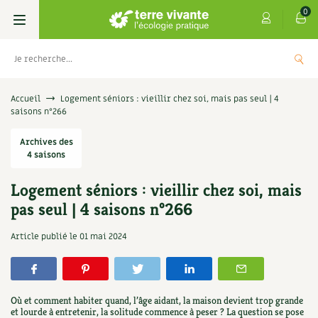
0
Livres
Accueil
Logement séniors : vieillir chez soi, mais pas seul | 4
saisons n°266
Permaculture, Jardin bio
Les 4 saisons
Archives des
4 saisons
Potager
S’abonner
Boutique
Logement séniors : vieillir chez soi, mais
Techniques de jardinage
Se réabonner
Graines, semences
Cartes cadeau
pas seul | 4 saisons n°266
Les antisèches de Terre vivante : Les
Do
tisanes qui soignent
Verger, arbres
Offrir un abonnement
Potagères
Centre Terre vivante
Article publié le
01 mai 2024
5
+
AJOUTER
9,90
€
Petit élevage
Les numéros
Aromatiques
Découvrir le Centre
Infos & conseils
Aménagement jardin
4 saisons
Où et comment habiter quand, l’âge aidant, la maison devient trop grande
Florales
Visiter en famille, entre amis
Jardin bio
Parole libre
et lourde à entretenir, la solitude commence à peser ? La question se pose