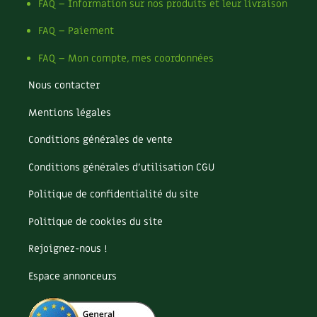
Les plantes et leurs vertus
FAQ – Information sur nos produits et leur livraison
FAQ – Paiement
Soins et cosmétiques au naturel
FAQ – Mon compte, mes coordonnées
Société et alternatives
Nous contacter
Vivre l’écologie
Mentions légales
Protéger la nature
Conditions générales de vente
Conditions générales d’utilisation CGU
Autonomie
Politique de confidentialité du site
Enfants
Politique de cookies du site
Actions pour la planète
Rejoignez-nous !
Les 4 saisons
Espace annonceurs
Archives