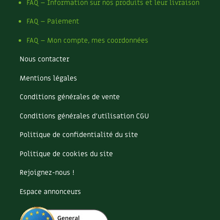
Les plantes et leurs vertus
FAQ – Information sur nos produits et leur livraison
FAQ – Paiement
Soins et cosmétiques au naturel
FAQ – Mon compte, mes coordonnées
Société et alternatives
Nous contacter
Vivre l’écologie
Mentions légales
Protéger la nature
Conditions générales de vente
Conditions générales d’utilisation CGU
Autonomie
Politique de confidentialité du site
Enfants
Politique de cookies du site
Actions pour la planète
Rejoignez-nous !
Les 4 saisons
Espace annonceurs
Archives