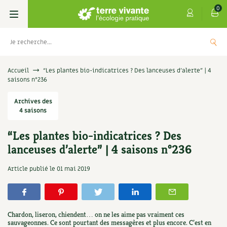
0
Livres
Accueil
“Les plantes bio-indicatrices ? Des lanceuses d’alerte” | 4
saisons n°236
Permaculture, Jardin bio
Les 4 saisons
Archives des
4 saisons
Potager
S’abonner
Boutique
“Les plantes bio-indicatrices ? Des
Techniques de jardinage
Se réabonner
Graines, semences
Cartes cadeau
lanceuses d’alerte” | 4 saisons n°236
Les antisèches de Terre vivante : Les
tisanes qui soignent
Verger, arbres
Offrir un abonnement
Potagères
Centre Terre vivante
Article publié le
01 mai 2019
+
AJOUTE
9,90
€
Petit élevage
Les numéros
Aromatiques
Découvrir le Centre
Infos & conseils
Aménagement jardin
4 saisons
Chardon, liseron, chiendent… on ne les aime pas vraiment ces
Florales
Visiter en famille, entre amis
Jardin bio
Parole libre
sauvageonnes. Ce sont pourtant des messagères et plus encore. C’est en