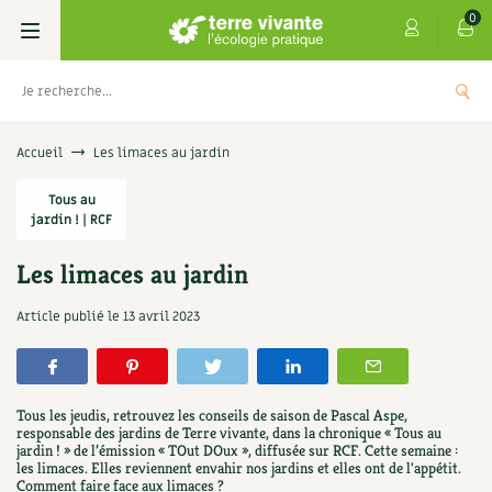
0
Livres
Accueil
Les limaces au jardin
Permaculture, Jardin bio
Tous au
Les 4 saisons
jardin ! | RCF
Potager
S’abonner
Boutique
Les limaces au jardin
Techniques de jardinage
Se réabonner
Graines, semences
Cartes cadeau
Article publié le
13 avril 2023
es
Don pour soutenir Terre vivante
Verger, arbres
Offrir un abonnement
Potagères
Centre Terre vivante
+
AJOUT
5,00
€
TER
Petit élevage
Les numéros
Aromatiques
Tous les jeudis, retrouvez les conseils de saison de Pascal Aspe,
Découvrir le Centre
Infos & conseils
responsable des jardins de Terre vivante, dans la chronique « Tous au
jardin ! » de l’émission « TOut DOux », diffusée sur RCF. Cette semaine :
Aménagement jardin
4 saisons
Florales
les limaces. Elles reviennent envahir nos jardins et elles ont de l'appétit.
Visiter en famille, entre amis
Jardin bio
Parole libre
Comment faire face aux limaces ?