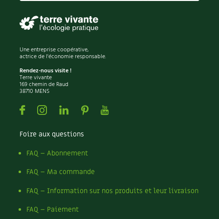
Les plantes et leurs vertus
Soins et cosmétiques au naturel
Société et alternatives
Une entreprise coopérative,
actrice de l'économie responsable.
Rendez-nous visite !
Vivre l’écologie
Terre vivante
169 chemin de Raud
38710 MENS
Protéger la nature
Facebook
Instagram
Linkedin
Pinterest
Youtube
Autonomie
Foire aux questions
Enfants
FAQ – Abonnement
Actions pour la planète
FAQ – Ma commande
Les 4 saisons
FAQ – Information sur nos produits et leur livraison
Archives
FAQ – Paiement