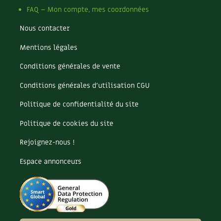
FAQ – Mon compte, mes coordonnées
Carnets de saison
Nous contacter
Compléments
Mentions légales
Dossier
4 saisons
Conditions générales de vente
Actualités
Conditions générales d’utilisation CGU
Politique de confidentialité du site
Vidéos et podcasts
Politique de cookies du site
Conseils vidéo des
4 saisons
Rejoignez-nous !
Secrets d’abonné
Espace annonceurs
Tous au jardin ! avec Pascal
La vie secrète du jardin