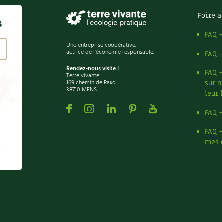
Foire a
s
FAQ 
Une entreprise coopérative,
actrice de l'économie responsable.
FAQ 
Rendez-nous visite !
FAQ 
Terre vivante
169 chemin de Raud
sur n
38710 MENS
leur 
Facebook
Instagram
Linkedin
Pinterest
Youtube
FAQ 
FAQ 
mes 