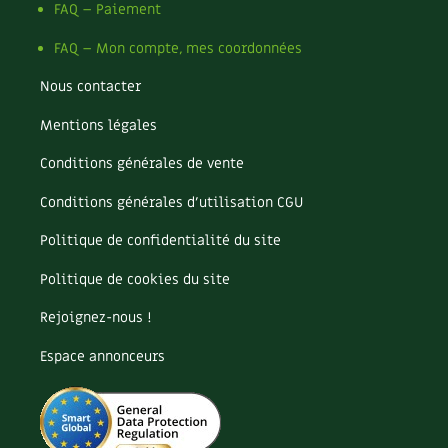
Les plantes et leurs vertus
FAQ – Paiement
FAQ – Mon compte, mes coordonnées
Soins et cosmétiques au naturel
Nous contacter
Société et alternatives
Mentions légales
Vivre l’écologie
Conditions générales de vente
Protéger la nature
Conditions générales d’utilisation CGU
Autonomie
Politique de confidentialité du site
Politique de cookies du site
Enfants
Rejoignez-nous !
Actions pour la planète
Espace annonceurs
Les 4 saisons
Archives