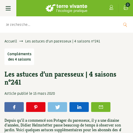
0
Livres
Accueil
Les astuces d’un paresseux | 4 saisons n°241
Permaculture, Jardin bio
Compléments
Les 4 saisons
des 4 saisons
Potager
S’abonner
Boutique
Les astuces d’un paresseux | 4 saisons
n°241
Techniques de jardinage
Se réabonner
Graines, semences
Cartes cadeau
Les antisèches de Terre vivante : Les
Article publié le
15 mars 2020
tisanes qui soignent
Verger, arbres
Offrir un abonnement
Potagères
Centre Terre vivante
+
AJOUTER
9,90
€
Petit élevage
Les numéros
Aromatiques
Découvrir le Centre
Infos & conseils
Depuis qu’il a commencé son Potager du paresseux, il y a une dizaine
Aménagement jardin
4 saisons
d’années, Didier Helmstetter passe beaucoup de temps à observer son
Florales
Visiter en famille, entre amis
Jardin bio
Parole libre
jardin. Voici quelques astuces supplémentaires pour les abonnés des
4