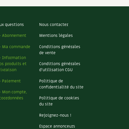
S
Vidéos et podcasts
Conseils vidéo des
4 saisons
e catalogue
Secrets d’abonné
ux questions
Nous contacter
Tous au jardin ! avec Pascal
– Abonnement
Mentions légales
La vie secrète du jardin
– Ma commande
Conditions générales
de vente
BD : La folle histoire des plantes
– Information
os produits et
Conditions générales
livraison
d’utilisation CGU
– Paiement
Politique de
confidentialité du site
– Mon compte,
coordonnées
Politique de cookies
du site
Rejoignez-nous !
Espace annonceurs