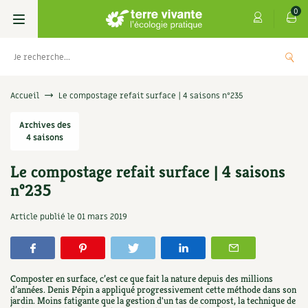
0
Livres
Accueil
Le compostage refait surface | 4 saisons n°235
Permaculture, Jardin bio
Archives des
Les 4 saisons
4 saisons
Potager
S’abonner
Boutique
Le compostage refait surface | 4 saisons
n°235
Techniques de jardinage
Se réabonner
Graines, semences
Cartes cadeau
Les antisèches de Terre vivante : Les
Article publié le
01 mars 2019
tisanes qui soignent
Verger, arbres
Offrir un abonnement
Potagères
Centre Terre vivante
+
AJOUTE
9,90
€
Petit élevage
Les numéros
Aromatiques
Découvrir le Centre
Infos & conseils
Composter en surface, c’est ce que fait la nature depuis des millions
Aménagement jardin
4 saisons
d’années. Denis Pépin a appliqué progressivement cette méthode dans son
Florales
Visiter en famille, entre amis
Jardin bio
Parole libre
jardin. Moins fatigante que la gestion d'un tas de compost, la technique de