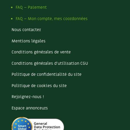
Les plantes et leurs vertus
FAQ – Paiement
Soins et cosmétiques au naturel
FAQ – Mon compte, mes coordonnées
Société et alternatives
Nous contacter
Mentions légales
Vivre l’écologie
Conditions générales de vente
Protéger la nature
Conditions générales d’utilisation CGU
Autonomie
Politique de confidentialité du site
Enfants
Politique de cookies du site
Actions pour la planète
Rejoignez-nous !
Espace annonceurs
Les 4 saisons
Archives