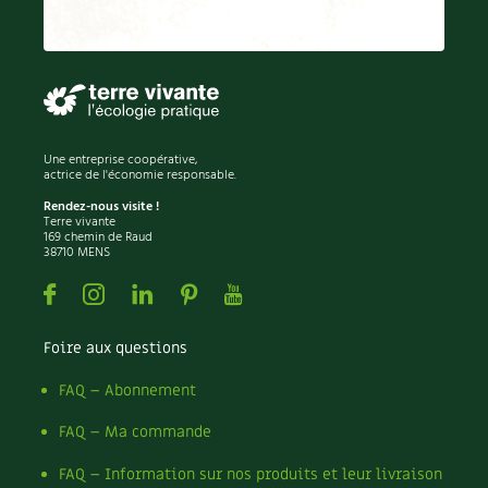
Recettes végétariennes et vegan
Trucs & astuces
Habitat écologique
Expés
Conception et gros oeuvre
Trocs & petites annonces
Une entreprise coopérative,
actrice de l'économie responsable.
Matériaux écologiques
Appels à témoignage
Rendez-nous visite !
Terre vivante
Énergie
169 chemin de Raud
Bonnes adresses
38710 MENS
Gestion de l’eau
Facebook
Instagram
Linkedin
Pinterest
Youtube
Liste des pépiniéristes
Entretien de la maison
Mieux consommer
Foire aux questions
Décoration et petit bricolage
FAQ – Abonnement
FAQ – Ma commande
Santé et bien-être
FAQ – Information sur nos produits et leur livraison