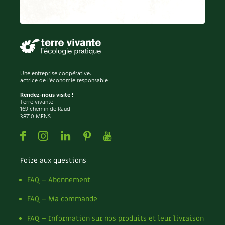
Recettes végétariennes et vegan
Trucs & astuces
Habitat écologique
Expés
Conception et gros oeuvre
Trocs & petites annonces
Une entreprise coopérative,
actrice de l'économie responsable.
Matériaux écologiques
Appels à témoignage
Rendez-nous visite !
Terre vivante
Énergie
169 chemin de Raud
Bonnes adresses
38710 MENS
Gestion de l’eau
Facebook
Instagram
Linkedin
Pinterest
Youtube
Liste des pépiniéristes
Entretien de la maison
Mieux consommer
Foire aux questions
Décoration et petit bricolage
FAQ – Abonnement
FAQ – Ma commande
Santé et bien-être
FAQ – Information sur nos produits et leur livraison