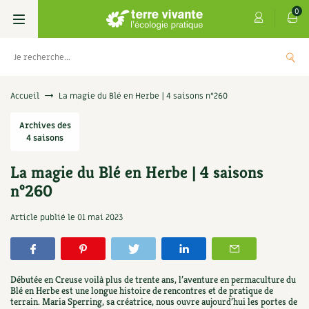
0
Livres
Accueil
La magie du Blé en Herbe | 4 saisons n°260
Permaculture, Jardin bio
Archives des
Les 4 saisons
4 saisons
Potager
S’abonner
Boutique
La magie du Blé en Herbe | 4 saisons
n°260
Techniques de jardinage
Se réabonner
Graines, semences
Cartes cadeau
Les antisèches de Terre vivante : Les
Article publié le
01 mai 2023
tisanes qui soignent
Verger, arbres
Offrir un abonnement
Potagères
Centre Terre vivante
+
AJOUTE
9,90
€
Petit élevage
Les numéros
Aromatiques
Découvrir le Centre
Infos & conseils
Débutée en Creuse voilà plus de trente ans, l’aventure en permaculture du
Aménagement jardin
4 saisons
Blé en Herbe est une longue histoire de rencontres et de pratique de
Florales
Visiter en famille, entre amis
Jardin bio
Parole libre
terrain. Maria Sperring, sa créatrice, nous ouvre aujourd’hui les portes de