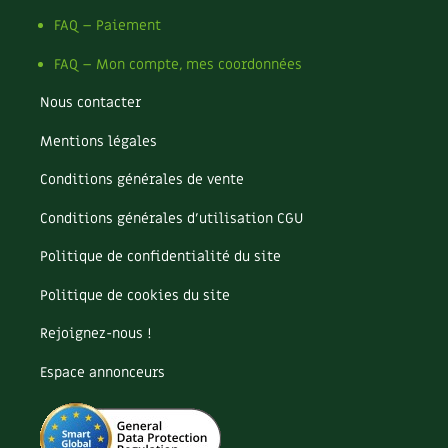
Les plantes et leurs vertus
FAQ – Paiement
Soins et cosmétiques au naturel
FAQ – Mon compte, mes coordonnées
Société et alternatives
Nous contacter
Mentions légales
Vivre l’écologie
Conditions générales de vente
Protéger la nature
Conditions générales d’utilisation CGU
Autonomie
Politique de confidentialité du site
Enfants
Politique de cookies du site
Actions pour la planète
Rejoignez-nous !
Espace annonceurs
Les 4 saisons
Archives