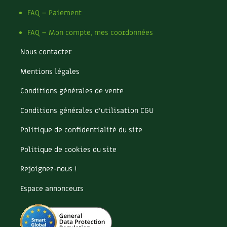
Les plantes et leurs vertus
FAQ – Paiement
Soins et cosmétiques au naturel
FAQ – Mon compte, mes coordonnées
Société et alternatives
Nous contacter
Mentions légales
Vivre l’écologie
Conditions générales de vente
Protéger la nature
Conditions générales d’utilisation CGU
Autonomie
Politique de confidentialité du site
Enfants
Politique de cookies du site
Actions pour la planète
Rejoignez-nous !
Espace annonceurs
Les 4 saisons
Archives