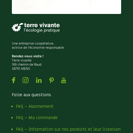
Recettes végétariennes et vegan
Trucs & astuces
Habitat écologique
Expés
Conception et gros oeuvre
Trocs & petites annonces
Une entreprise coopérative,
actrice de l'économie responsable.
Matériaux écologiques
Appels à témoignage
Rendez-nous visite !
Terre vivante
Énergie
169 chemin de Raud
Bonnes adresses
38710 MENS
Gestion de l’eau
Facebook
Instagram
Linkedin
Pinterest
Youtube
Liste des pépiniéristes
Entretien de la maison
Mieux consommer
Foire aux questions
Décoration et petit bricolage
FAQ – Abonnement
FAQ – Ma commande
Santé et bien-être
FAQ – Information sur nos produits et leur livraison