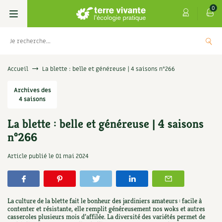
0
Livres
Accueil
La blette : belle et généreuse | 4 saisons n°266
Permaculture, Jardin bio
Archives des
Les 4 saisons
4 saisons
Potager
S’abonner
Boutique
La blette : belle et généreuse | 4 saisons
n°266
Techniques de jardinage
Se réabonner
Graines, semences
Cartes cadeau
Les antisèches de Terre vivante : Les
Article publié le
01 mai 2024
tisanes qui soignent
Verger, arbres
Offrir un abonnement
Potagères
Centre Terre vivante
+
AJOUTER
9,90
€
Petit élevage
Les numéros
Aromatiques
Découvrir le Centre
Infos & conseils
La culture de la blette fait le bonheur des jardiniers amateurs : facile à
Aménagement jardin
4 saisons
contenter et résistante, elle remplit généreusement nos woks et autres
Florales
Visiter en famille, entre amis
Jardin bio
Parole libre
casseroles plusieurs mois d’affilée. La diversité des variétés permet de