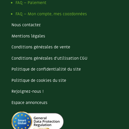
Les plantes et leurs vertus
FAQ – Paiement
FAQ – Mon compte, mes coordonnées
Soins et cosmétiques au naturel
Nous contacter
Société et alternatives
Mentions légales
Vivre l’écologie
Conditions générales de vente
Protéger la nature
Conditions générales d’utilisation CGU
Autonomie
Politique de confidentialité du site
Politique de cookies du site
Enfants
Rejoignez-nous !
Actions pour la planète
Espace annonceurs
Les 4 saisons
Archives