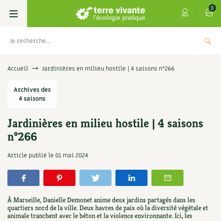
0
Livres
Accueil
Jardinières en milieu hostile | 4 saisons n°266
Permaculture, Jardin bio
Archives des
Les 4 saisons
4 saisons
Potager
S’abonner
Boutique
Jardinières en milieu hostile | 4 saisons
n°266
Techniques de jardinage
Se réabonner
Graines, semences
Cartes cadeau
Les antisèches de Terre vivante : Les
Article publié le
01 mai 2024
tisanes qui soignent
Verger, arbres
Offrir un abonnement
Potagères
Centre Terre vivante
+
AJOUTER
9,90
€
Petit élevage
Les numéros
Aromatiques
Découvrir le Centre
Infos & conseils
À Marseille, Danielle Demonet anime deux jardins partagés dans les
Aménagement jardin
4 saisons
quartiers nord de la ville. Deux havres de paix où la diversité végétale et
Florales
Visiter en famille, entre amis
Jardin bio
Parole libre
animale tranchent avec le béton et la violence environnante. Ici, les