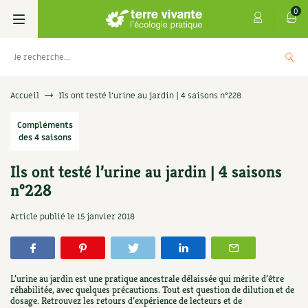
0
Livres
Accueil
Ils ont testé l’urine au jardin | 4 saisons n°228
Permaculture, Jardin bio
Compléments
Les 4 saisons
des 4 saisons
Potager
S’abonner
Boutique
Ils ont testé l’urine au jardin | 4 saisons
n°228
Techniques de jardinage
Se réabonner
Graines, semences
Cartes cadeau
Les antisèches de Terre vivante : Les
Article publié le
15 janvier 2018
tisanes qui soignent
Verger, arbres
Offrir un abonnement
Potagères
Centre Terre vivante
+
AJOUTER
9,90
€
Petit élevage
Les numéros
Aromatiques
Découvrir le Centre
Infos & conseils
L’urine au jardin est une pratique ancestrale délaissée qui mérite d’être
Aménagement jardin
4 saisons
réhabilitée, avec quelques précautions. Tout est question de dilution et de
Florales
Visiter en famille, entre amis
Jardin bio
Parole libre
dosage. Retrouvez les retours d’expérience de lecteurs et de