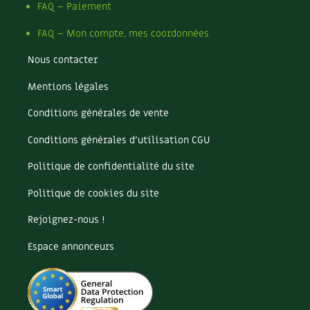
Les plantes et leurs vertus
FAQ – Paiement
FAQ – Mon compte, mes coordonnées
Soins et cosmétiques au naturel
Nous contacter
Société et alternatives
Mentions légales
Vivre l’écologie
Conditions générales de vente
Protéger la nature
Conditions générales d’utilisation CGU
Autonomie
Politique de confidentialité du site
Politique de cookies du site
Enfants
Rejoignez-nous !
Actions pour la planète
Espace annonceurs
Les 4 saisons
Archives