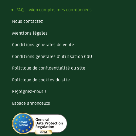
Les plantes et leurs vertus
FAQ – Mon compte, mes coordonnées
Soins et cosmétiques au naturel
Nous contacter
Société et alternatives
Mentions légales
Vivre l’écologie
Conditions générales de vente
Conditions générales d’utilisation CGU
Protéger la nature
Politique de confidentialité du site
Autonomie
Politique de cookies du site
Enfants
Rejoignez-nous !
Actions pour la planète
Espace annonceurs
Les 4 saisons
Archives