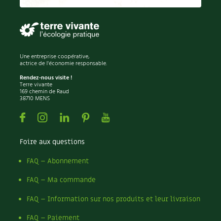
Recettes végétariennes et vegan
Trucs & astuces
Habitat écologique
Expés
Une entreprise coopérative,
Conception et gros oeuvre
Trocs & petites annonces
actrice de l'économie responsable.
Rendez-nous visite !
Matériaux écologiques
Terre vivante
Appels à témoignage
169 chemin de Raud
38710 MENS
Énergie
Bonnes adresses
Facebook
Instagram
Linkedin
Pinterest
Youtube
Gestion de l’eau
Liste des pépiniéristes
Foire aux questions
Entretien de la maison
Mieux consommer
FAQ – Abonnement
Décoration et petit bricolage
FAQ – Ma commande
FAQ – Information sur nos produits et leur livraison
Santé et bien-être
FAQ – Paiement