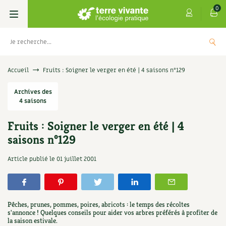
0
Livres
Accueil
Fruits : Soigner le verger en été | 4 saisons n°129
Permaculture, Jardin bio
Archives des
Les 4 saisons
4 saisons
Potager
S’abonner
Boutique
Fruits : Soigner le verger en été | 4
saisons n°129
Techniques de jardinage
Se réabonner
Graines, semences
Cartes cadeau
s
Don pour soutenir Terre vivante
Article publié le
01 juillet 2001
Verger, arbres
Offrir un abonnement
Potagères
Centre Terre vivante
+
AJOUT
5,00
€
TER
Petit élevage
Les numéros
Aromatiques
Découvrir le Centre
Infos & conseils
Pêches, prunes, pommes, poires, abricots : le temps des récoltes
Aménagement jardin
4 saisons
s'annonce ! Quelques conseils pour aider vos arbres préférés à profiter de
Florales
Visiter en famille, entre amis
Jardin bio
Parole libre
la saison estivale.