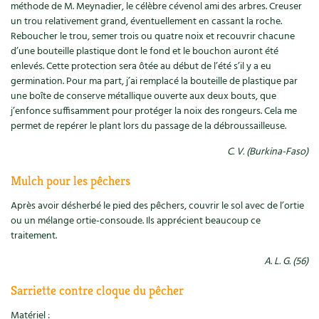
méthode de M. Meynadier, le célèbre cévenol ami des arbres. Creuser
Ornement
Hors-séries
Médicinales
un trou relativement grand, éventuellement en cassant la roche.
Programme 2026 du Centre Terre vivante
Calendrier des travaux du jardin
La tribune
Reboucher le trou, semer trois ou quatre noix et recouvrir chacune
Biodiversité
Archives
Originales
d’une bouteille plastique dont le fond et le bouchon auront été
Avec les enfants
Carte climatique
Édito des
4 saisons
enlevés. Cette protection sera ôtée au début de l’été s’il y a eu
Autonomie, bricolage
germination. Pour ma part, j’ai remplacé la bouteille de plastique par
Soutenez Les 4 Saisons
Kits de jardinage
Venir en groupe
Calendrier lunaire
Manifeste pour la planète
une boîte de conserve métallique ouverte aux deux bouts, que
j’enfonce suffisamment pour protéger la noix des rongeurs. Cela me
Santé, bien-être
Outils de jardin
Scolaires
Potager
permet de repérer le plant lors du passage de la débroussailleuse.
Champs d’action – le podcast
Médecine douce
Accessoires de jardin
C. V. (Burkina-Faso)
Séminaires, entreprises, associations, collectivités…
Verger
Table ronde jardinière
Mulch pour les pêchers
Cosmétique bio, soins
Jeux
Les espaces de formation
Permaculture et syntropie
En direct !
Après avoir désherbé le pied des pêchers, couvrir le sol avec de l’ortie
Maison écologique
DVD
ou un mélange ortie-consoude. Ils apprécient beaucoup ce
Dormir à Terre vivante
Cultiver sous serre
Débat d’experts
traitement.
Enfants
Nos productions
Infos pratiques
Jardiner en ville
Nouvelles sur le jardin et l’écologie
A. L. G. (56)
DIY, autonomie
Agenda, calendrier
Horaires, tarifs, restauration
Sarriette contre cloque du pêcher
Ornement et aménagement du jardin
Prenez-en de la graine !
Société, engagement
Matériel :
Livres