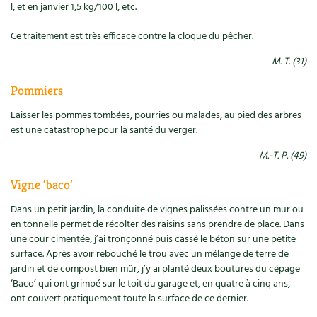
Les plantes et leurs vertus
l, et en janvier 1,5 kg/100 l, etc.
Ce traitement est très efficace contre la cloque du pêcher.
Soins et cosmétiques au naturel
M. T. (31)
Société et alternatives
Pommiers
Vivre l’écologie
Laisser les pommes tombées, pourries ou malades, au pied des arbres
est une catastrophe pour la santé du verger.
Protéger la nature
M.-T. P. (49)
Autonomie
Vigne ‘baco’
Enfants
Dans un petit jardin, la conduite de vignes palissées contre un mur ou
en tonnelle permet de récolter des raisins sans prendre de place. Dans
Actions pour la planète
une cour cimentée, j’ai tronçonné puis cassé le béton sur une petite
surface. Après avoir rebouché le trou avec un mélange de terre de
jardin et de compost bien mûr, j’y ai planté deux boutures du cépage
Les 4 saisons
‘Baco’ qui ont grimpé sur le toit du garage et, en quatre à cinq ans,
ont couvert pratiquement toute la surface de ce dernier.
Archives