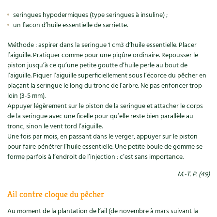
Accès
Bricolages au jardin
Les chroniques de Marie
seringues hypodermiques (type seringues à insuline) ;
Cuisine saine
Le magazine
Les 4 saisons
un flacon d’huile essentielle de sarriette.
Séjourner en Trièves
Outils et ustensiles du jardin
Forums
Manger bio
Méthode : aspirer dans la seringue 1 cm3 d’huile essentielle. Placer
Stages
Nous contacter
Biodiversité
Jardin bio
l’aiguille. Pratiquer comme pour une piqûre ordinaire. Repousser le
Cures, régimes
piston jusqu’à ce qu’une petite goutte d’huile perle au bout de
Cartes cadeau
Ravageurs et maladies au jardin
Habitat écologique
l’aiguille. Piquer l’aiguille superficiellement sous l’écorce du pêcher en
plaçant la seringue le long du tronc de l’arbre. Ne pas enfoncer trop
Dessert, Boulangerie
Petit élevage
loin (3-5 mm).
Cuisine saine
Appuyer légèrement sur le piston de la seringue et attacher le corps
Techniques, conservation, organisation
de la seringue avec une ficelle pour qu’elle reste bien parallèle au
Cuisine saine
Soins naturels
tronc, sinon le vent tord l’aiguille.
Agenda, calendrier
Une fois par mois, en passant dans le verger, appuyer sur le piston
Alimentation et nutrition
Société et alternatives
pour faire pénétrer l’huile essentielle. Une petite boule de gomme se
NOUVEAUTÉS
forme parfois à l’endroit de l’injection ; c’est sans importance.
Recettes de printemps
Les 4 saisons
& vous
M.-T. P. (49)
Feuilleter le catalogue
Recettes par type de plat
Questions à la rédaction
Ail contre cloque du pêcher
Recettes sans gluten
Entre abonné·es
Au moment de la plantation de l’ail (de novembre à mars suivant la