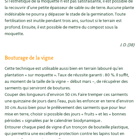
Si l’esthétique de la moquette n’est pas satisfaisante, il est possible de
la recouvrir d’une petite épaisseur de sable ou de terre. Aucune plante
indésirable ne pourra y dépasser le stade de la germination. Toute
fertilisation est inutile pendant trois ans, surtout si le terrain est
profond. Ensuite, il est possible de mettre du compost sous la
moquette.
J. D. (38)
Bouturage de la vigne
Cette technique est utilisable aussi bien en terrain labouré qu’en
plantation « sur moquette ». Taux de réussite garanti : 80 %. Il suffit,
au moment de la taille de la vigne – début mars –, de récupérer des
sarments qui serviront de boutures.
Couper des longueurs d’environ 50 cm. Faire tremper ces sarments
une quinzaine de jours dans l’eau, puis les enfoncer en terre d’environ
30 cm. Aussi bien pour le prélèvement des sarments que pour leur
mise en terre, choisir si possible des jours « fruits » et les « bonnes
périodes » signalées par le calendrier biodynamique .
Entourer chaque pied de vigne d’un tronçon de bouteille plastique,
qui permettra une excellente protection contre les lapins tout en