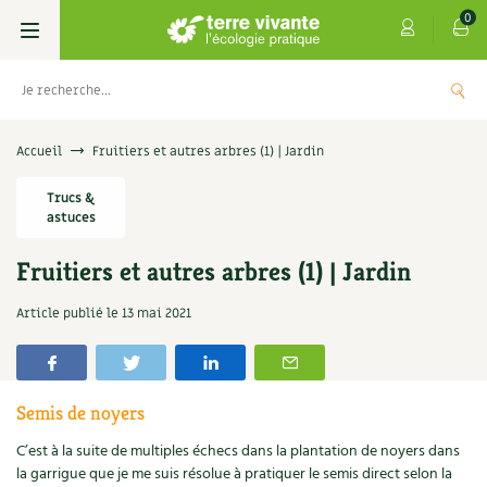
0
Livres
Accueil
Fruitiers et autres arbres (1) | Jardin
Permaculture, Jardin bio
Trucs &
Les 4 saisons
astuces
Potager
S’abonner
Boutique
Fruitiers et autres arbres (1) | Jardin
Techniques de jardinage
Se réabonner
Graines, semences
Cartes cadeau
Article publié le
13 mai 2021
Don pour soutenir Terre vivante
Verger, arbres
Offrir un abonnement
Potagères
Centre Terre vivante
+
AJOUTER
5,00
€
Petit élevage
Les numéros
Aromatiques
Semis de noyers
Découvrir le Centre
Infos & conseils
C’est à la suite de multiples échecs dans la plantation de noyers dans
Aménagement jardin
4 saisons
Florales
Visiter en famille, entre amis
Jardin bio
Parole libre
la garrigue que je me suis résolue à pratiquer le semis direct selon la