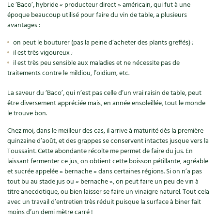
Le ‘Baco’, hybride « producteur direct » américain, qui fut à une
Carnets de saison
époque beaucoup utilisé pour faire du vin de table, a plusieurs
avantages :
Compléments
on peut le bouturer (pas la peine d’acheter des plants greffés) ;
il est très vigoureux ;
Dossier
4 saisons
il est très peu sensible aux maladies et ne nécessite pas de
traitements contre le mildiou, l’oïdium, etc.
Actualités
La saveur du ‘Baco’, qui n’est pas celle d’un vrai raisin de table, peut
être diversement appréciée mais, en année ensoleillée, tout le monde
Vidéos et podcasts
le trouve bon.
Conseils vidéo des
4 saisons
Chez moi, dans le meilleur des cas, il arrive à maturité dès la première
quinzaine d’août, et des grappes se conservent intactes jusque vers la
Secrets d’abonné
Toussaint. Cette abondante récolte me permet de faire du jus. En
laissant fermenter ce jus, on obtient cette boisson pétillante, agréable
et sucrée appelée « bernache » dans certaines régions. Si on n’a pas
Tous au jardin ! avec Pascal
tout bu au stade jus ou « bernache », on peut faire un peu de vin à
titre anecdotique, ou bien laisser se faire un vinaigre naturel. Tout cela
La vie secrète du jardin
avec un travail d’entretien très réduit puisque la surface à biner fait
moins d’un demi mètre carré !