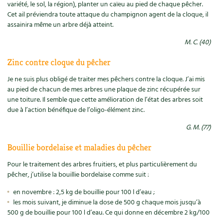
variété, le sol, la région), planter un caïeu au pied de chaque pêcher.
Cet ail préviendra toute attaque du champignon agent de la cloque, il
Recettes végétariennes et vegan
Trucs & astuces
assainira même un arbre déjà atteint.
Habitat écologique
Expés
M. C. (40)
Conception et gros oeuvre
Zinc contre cloque du pêcher
Trocs & petites annonces
Je ne suis plus obligé de traiter mes pêchers contre la cloque. J’ai mis
Matériaux écologiques
Appels à témoignage
au pied de chacun de mes arbres une plaque de zinc récupérée sur
une toiture. Il semble que cette amélioration de l’état des arbres soit
Énergie
Bonnes adresses
due à l’action bénéfique de l’oligo-élément zinc.
G. M. (77)
Gestion de l’eau
Liste des pépiniéristes
Bouillie bordelaise et maladies du pêcher
Entretien de la maison
Mieux consommer
Pour le traitement des arbres fruitiers, et plus particulièrement du
pêcher, j’utilise la bouillie bordelaise comme suit :
Décoration et petit bricolage
en novembre : 2,5 kg de bouillie pour 100 l d’eau ;
Santé et bien-être
les mois suivant, je diminue la dose de 500 g chaque mois jusqu’à
500 g de bouillie pour 100 l d’eau. Ce qui donne en décembre 2 kg/100