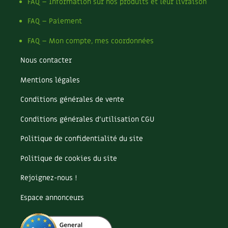
FAQ – Information sur nos produits et leur livraison
Les plantes et leurs vertus
FAQ – Paiement
Soins et cosmétiques au naturel
FAQ – Mon compte, mes coordonnées
Société et alternatives
Nous contacter
Vivre l’écologie
Mentions légales
Protéger la nature
Conditions générales de vente
Conditions générales d’utilisation CGU
Autonomie
Politique de confidentialité du site
Enfants
Politique de cookies du site
Actions pour la planète
Rejoignez-nous !
Les 4 saisons
Espace annonceurs
Archives