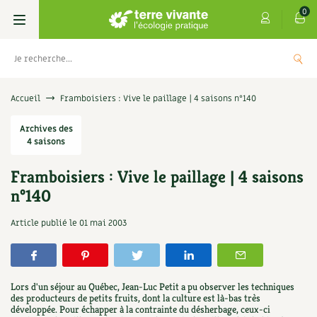
0
Livres
Accueil
Framboisiers : Vive le paillage | 4 saisons n°140
Permaculture, Jardin bio
Archives des
Les 4 saisons
4 saisons
Potager
S’abonner
Boutique
Framboisiers : Vive le paillage | 4 saisons
n°140
Techniques de jardinage
Se réabonner
Graines, semences
Cartes cadeau
Les antisèches de Terre vivante : Les
Article publié le
01 mai 2003
tisanes qui soignent
Verger, arbres
Offrir un abonnement
Potagères
Centre Terre vivante
+
AJOUTE
9,90
€
Petit élevage
Les numéros
Aromatiques
Découvrir le Centre
Infos & conseils
Lors d'un séjour au Québec, Jean-Luc Petit a pu observer les techniques
Aménagement jardin
4 saisons
des producteurs de petits fruits, dont la culture est là-bas très
Florales
Visiter en famille, entre amis
Jardin bio
Parole libre
développée. Pour échapper à la contrainte du désherbage, ceux-ci