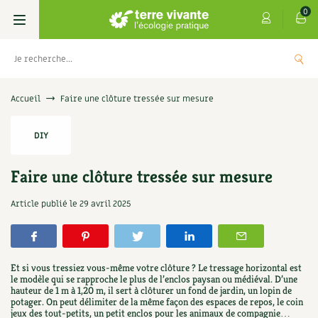
0
Livres
Accueil
Faire une clôture tressée sur mesure
Permaculture, Jardin bio
Les 4 saisons
DIY
Potager
S’abonner
Boutique
Faire une clôture tressée sur mesure
Techniques de jardinage
Se réabonner
Graines, semences
Cartes cadeau
Article publié le
29 avril 2025
s
Don pour soutenir Terre vivante
Verger, arbres
Offrir un abonnement
Potagères
Centre Terre vivante
+
AJOUTE
5,00
€
TER
Petit élevage
Les numéros
Aromatiques
Et si vous tressiez vous-même votre clôture ? Le tressage horizontal est
Découvrir le Centre
Infos & conseils
le modèle qui se rapproche le plus de l’enclos paysan ou médiéval. D’une
hauteur de 1 m à 1,20 m, il sert à clôturer un fond de jardin, un lopin de
Aménagement jardin
4 saisons
Florales
potager. On peut délimiter de la même façon des espaces de repos, le coin
Visiter en famille, entre amis
Jardin bio
Parole libre
jeux des tout-petits, un petit enclos pour les animaux de compagnie…