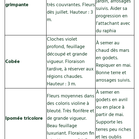
jardin, arrosages
grimpante
très couvrantes. Fleurs
suivis. Aider sa
dès juillet. Hauteur : 3
progression en
m.
l’attachant avec
du raphia
Cloches violet
À semer au
profond, feuillage
chaud dès mars
découpé et grande
en godets.
Cobée
vigueur. Floraison
Repiquer en mai.
tardive, à réserver aux
Bonne terre et
régions chaudes.
arrosages suivis.
Hauteur : 3 m.
À semer en
Fleurs moyennes dans
godets en avril
des coloris violine à
ou en place à
bleuté. Très florifère et
partir de mai.
Ipomée tricolore
de grande vigueur.
Supporte les
Beau feuillage
terres peu riches
luxuriant. Floraison fin
et les oublis