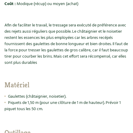
Accès
Bricolages au jardin
Les chroniques de Marie
Coût :
Modique (récup) ou moyen (achat)
Cuisine saine
Le magazine
Les 4 saisons
Séjourner en Trièves
Outils et ustensiles du jardin
Forums
Afin de faciliter le travail, le tressage sera exécuté de préférence avec
Manger bio
Stages
Nous contacter
Biodiversité
Jardin bio
des rejets aussi réguliers que possible. Le châtaignier et le noisetier
restent les essences les plus employées car les arbres recépés
Cures, régimes
Cartes cadeau
fournissent des gaulettes de bonne longueur et bien droites. Il faut de
Ravageurs et maladies au jardin
Habitat écologique
la force pour tresser les gaulettes de gros calibre, car il faut beaucoup
Dessert, Boulangerie
tirer pour courber les brins. Mais cet effort sera récompensé, car elles
Petit élevage
Cuisine saine
sont plus durables
Techniques, conservation, organisation
Cuisine saine
Soins naturels
Agenda, calendrier
Matériel
Alimentation et nutrition
Société et alternatives
NOUVEAUTÉS
Gaulettes (châtaignier, noisetier).
Recettes de printemps
Les 4 saisons
& vous
Piquets de 1,50 m (pour une clôture de 1 m de hauteur). Prévoir 1
piquet tous les 50 cm.
Feuilleter le catalogue
Recettes par type de plat
Questions à la rédaction
Recettes sans gluten
Entre abonné·es
Outillage