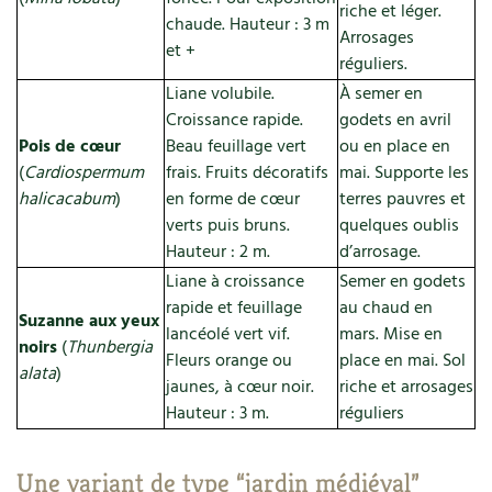
riche et léger.
chaude. Hauteur : 3 m
Arrosages
et +
réguliers.
Liane volubile.
À semer en
Croissance rapide.
godets en avril
Pois de cœur
Beau feuillage vert
ou en place en
(
Cardiospermum
frais. Fruits décoratifs
mai. Supporte les
halicacabum
)
en forme de cœur
terres pauvres et
verts puis bruns.
quelques oublis
Hauteur : 2 m.
d’arrosage.
Liane à croissance
Semer en godets
rapide et feuillage
au chaud en
Suzanne aux yeux
lancéolé vert vif.
mars. Mise en
noirs
(
Thunbergia
Fleurs orange ou
place en mai. Sol
alata
)
jaunes, à cœur noir.
riche et arrosages
Hauteur : 3 m.
réguliers
Une variant de type “jardin médiéval”