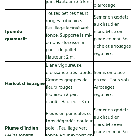
juin. Hauteur : 3 à 5 m.
d’arrosage
Toutes petites fleurs
Semer en godets
rouges tubulaires.
au chaud en
Feuillage lacinié vert
Ipomée
mars. Mise en
foncé. Supporte la mi-
quamoclit
place en mai. Sol
ombre. Floraison à
riche et arrosages
partir de juillet.
réguliers.
Hauteur : 2 m.
Liane vigoureuse,
croissance très rapide.
Semis en place
Grandes grappes de
en mai. Tous sols.
Haricot d’Espagne
fleurs rouges.
Arrosages
Floraison à partir
réguliers.
d’août. Hauteur : 3 m.
Semer en godets
Fleurs en panicules et
au chaud en
tons dégradés couleur
mars. Mise en
Plume d’Indien
soleil. Feuillage vert
place en mai. Sol
(
Mina lobata
)
foncé. Pour exposition