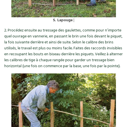
Les plantes et leurs vertus
Soins et cosmétiques au naturel
S. Lapouge
|
Société et alternatives
2. Procédez ensuite au tressage des gaulettes, comme pour n’importe
quel ouvrage en vannerie, en passant le brin une fois devant le piquet,
Vivre l’écologie
la fois suivante derrière et ainsi de suite. Selon le calibre des brins
utilisés, le travail est plus ou moins facile. Faites des raccords invisibles
en recoupant les bouts en biseau derrière les piquets. Veillez à alterner
Protéger la nature
les calibres de tige à chaque rangée pour garder un tressage bien
horizontal (une fois on commence par la base, une fois par la pointe).
Autonomie
Enfants
Actions pour la planète
Les 4 saisons
Archives