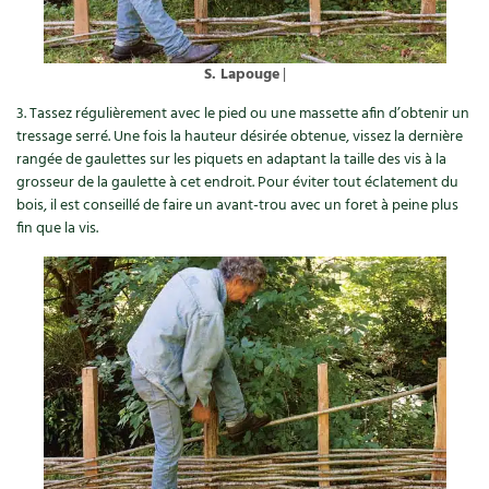
Carnets de saison
S. Lapouge
|
Compléments
3. Tassez régulièrement avec le pied ou une massette afin d’obtenir un
Dossier
4 saisons
tressage serré. Une fois la hauteur désirée obtenue, vissez la dernière
rangée de gaulettes sur les piquets en adaptant la taille des vis à la
grosseur de la gaulette à cet endroit. Pour éviter tout éclatement du
Actualités
bois, il est conseillé de faire un avant-trou avec un foret à peine plus
fin que la vis.
Vidéos et podcasts
Conseils vidéo des
4 saisons
Secrets d’abonné
Tous au jardin ! avec Pascal
La vie secrète du jardin