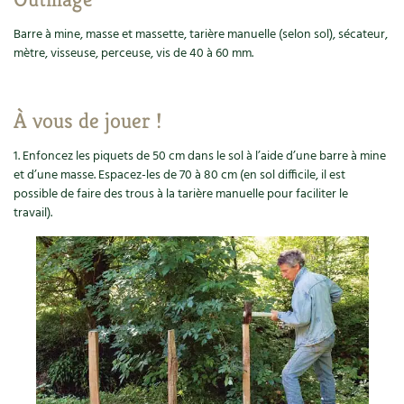
Recettes végétariennes et vegan
Trucs & astuces
Barre à mine, masse et massette, tarière manuelle (selon sol), sécateur,
mètre, visseuse, perceuse, vis de 40 à 60 mm.
Habitat écologique
Expés
Conception et gros oeuvre
Trocs & petites annonces
À vous de jouer !
Matériaux écologiques
1. Enfoncez les piquets de 50 cm dans le sol à l’aide d’une barre à mine
Appels à témoignage
et d’une masse. Espacez-les de 70 à 80 cm (en sol difficile, il est
possible de faire des trous à la tarière manuelle pour faciliter le
Énergie
Bonnes adresses
travail).
Gestion de l’eau
Liste des pépiniéristes
Entretien de la maison
Mieux consommer
Décoration et petit bricolage
Santé et bien-être