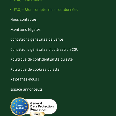
Les plantes et leurs vertus
FAQ – Mon compte, mes coordonnées
Soins et cosmétiques au naturel
Nous contacter
Société et alternatives
Mentions légales
Vivre l’écologie
Conditions générales de vente
Conditions générales d’utilisation CGU
Protéger la nature
Politique de confidentialité du site
Autonomie
Politique de cookies du site
Enfants
Rejoignez-nous !
Actions pour la planète
Espace annonceurs
Les 4 saisons
Archives