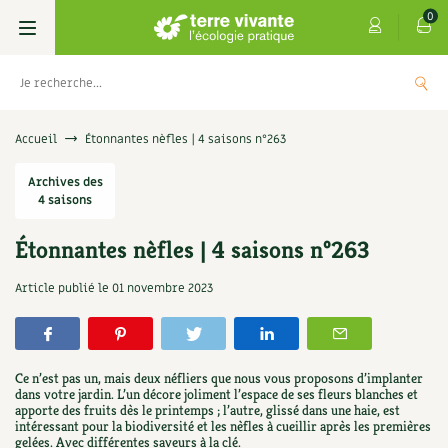
0
Livres
Accueil
Étonnantes nèfles | 4 saisons n°263
Permaculture, Jardin bio
Archives des
Les 4 saisons
4 saisons
Potager
S’abonner
Boutique
Étonnantes nèfles | 4 saisons n°263
Techniques de jardinage
Se réabonner
Graines, semences
Cartes cadeau
Article publié le
01 novembre 2023
Les antisèches de Terre vivante : Les
tisanes qui soignent
Verger, arbres
Offrir un abonnement
Potagères
Centre Terre vivante
+
AJOUTE
9,90
€
Petit élevage
Les numéros
Aromatiques
Ce n’est pas un, mais deux néfliers que nous vous proposons d’implanter
Découvrir le Centre
Infos & conseils
dans votre jardin. L’un décore joliment l’espace de ses fleurs blanches et
apporte des fruits dès le printemps ; l’autre, glissé dans une haie, est
Aménagement jardin
4 saisons
Florales
intéressant pour la biodiversité et les nèfles à cueillir après les premières
Visiter en famille, entre amis
Jardin bio
Parole libre
gelées. Avec différentes saveurs à la clé.