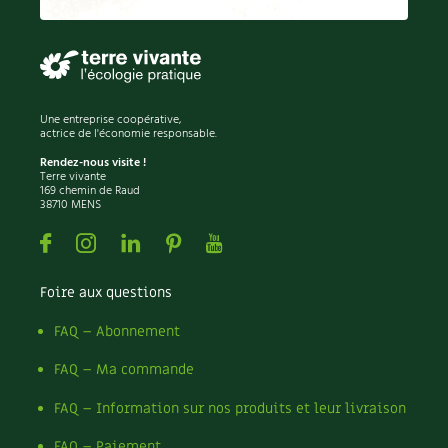
Recettes végétariennes et vegan
Trucs & astuces
Habitat écologique
Expés
Une entreprise coopérative,
Conception et gros oeuvre
Trocs & petites annonces
actrice de l'économie responsable.
Rendez-nous visite !
Matériaux écologiques
Appels à témoignage
Terre vivante
169 chemin de Raud
38710 MENS
Énergie
Bonnes adresses
Facebook
Instagram
Linkedin
Pinterest
Youtube
Gestion de l’eau
Liste des pépiniéristes
Foire aux questions
Entretien de la maison
Mieux consommer
FAQ – Abonnement
Décoration et petit bricolage
FAQ – Ma commande
Santé et bien-être
FAQ – Information sur nos produits et leur livraison
FAQ – Paiement