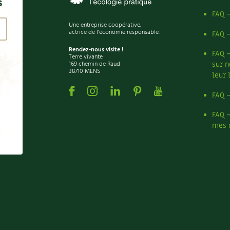
s
FAQ 
Une entreprise coopérative,
actrice de l'économie responsable.
FAQ 
Rendez-nous visite !
FAQ 
Terre vivante
169 chemin de Raud
sur n
38710 MENS
leur 
Facebook
Instagram
Linkedin
Pinterest
Youtube
FAQ 
FAQ 
mes 