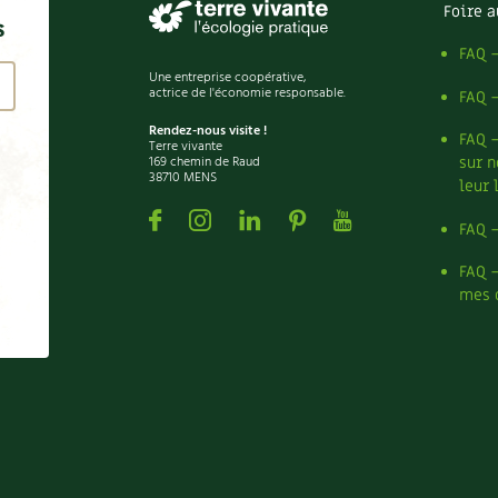
Foire a
s
FAQ 
Une entreprise coopérative,
actrice de l'économie responsable.
FAQ 
Rendez-nous visite !
FAQ 
Terre vivante
169 chemin de Raud
sur n
38710 MENS
leur 
Facebook
Instagram
Linkedin
Pinterest
Youtube
FAQ 
FAQ 
mes 