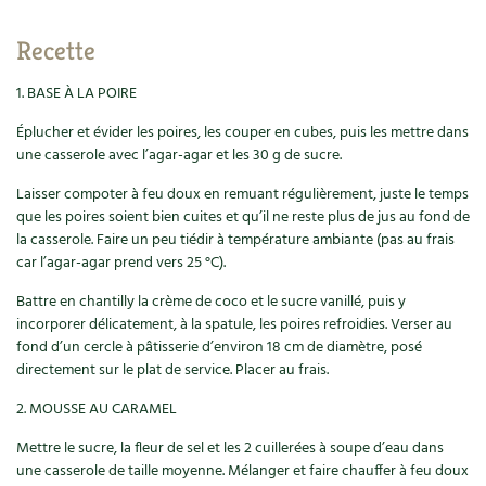
Recettes végétariennes et vegan
Trucs & astuces
Recette
Habitat écologique
Expés
1. BASE À LA POIRE
Éplucher et évider les poires, les couper en cubes, puis les mettre dans
Conception et gros oeuvre
Trocs & petites annonces
une casserole avec l’agar-agar et les 30 g de sucre.
Matériaux écologiques
Appels à témoignage
Laisser compoter à feu doux en remuant régulièrement, juste le temps
que les poires soient bien cuites et qu’il ne reste plus de jus au fond de
Énergie
la casserole. Faire un peu tiédir à température ambiante (pas au frais
Bonnes adresses
car l’agar-agar prend vers 25 °C).
Gestion de l’eau
Liste des pépiniéristes
Battre en chantilly la crème de coco et le sucre vanillé, puis y
incorporer délicatement, à la spatule, les poires refroidies. Verser au
Entretien de la maison
Mieux consommer
fond d’un cercle à pâtisserie d’environ 18 cm de diamètre, posé
directement sur le plat de service. Placer au frais.
Décoration et petit bricolage
2. MOUSSE AU CARAMEL
Santé et bien-être
Mettre le sucre, la fleur de sel et les 2 cuillerées à soupe d’eau dans
une casserole de taille moyenne. Mélanger et faire chauffer à feu doux