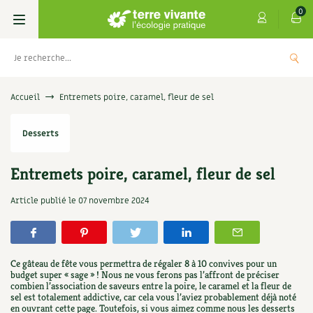
0
Livres
Accueil
Entremets poire, caramel, fleur de sel
Permaculture, Jardin bio
Les 4 saisons
Desserts
Potager
S’abonner
Boutique
Entremets poire, caramel, fleur de sel
Techniques de jardinage
Se réabonner
Graines, semences
Cartes cadeau
Article publié le
07 novembre 2024
 de Terre vivante : Les
Don pour souten
ignent
Verger, arbres
Offrir un abonnement
Potagères
Centre Terre vivante
5,00
€
+
AJOUTER
Petit élevage
Les numéros
Aromatiques
Ce gâteau de fête vous permettra de régaler 8 à 10 convives pour un
Découvrir le Centre
Infos & conseils
budget super « sage » ! Nous ne vous ferons pas l’affront de préciser
combien l’association de saveurs entre la poire, le caramel et la fleur de
Aménagement jardin
4 saisons
Florales
sel est totalement addictive, car cela vous l’aviez probablement déjà noté
Visiter en famille, entre amis
Jardin bio
Parole libre
en ouvrant cette page. Toutefois, si vous aimez comme nous les desserts