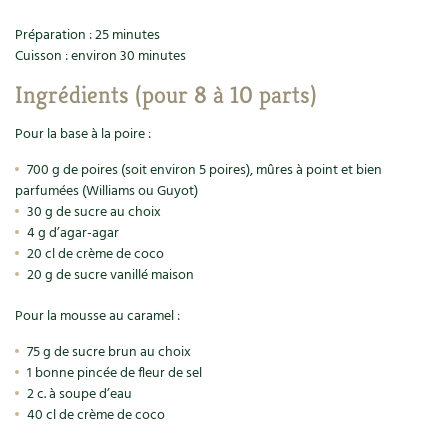
Accès
Bricolages au jardin
Les chroniques de Marie
Préparation : 25 minutes
Cuisine saine
Le magazine
Les 4 saisons
Séjourner en Trièves
Outils et ustensiles du jardin
Cuisson : environ 30 minutes
Forums
Manger bio
Ingrédients (pour 8 à 10 parts)
Stages
Nous contacter
Biodiversité
Jardin bio
Pour la base à la poire :
Cures, régimes
Cartes cadeau
Ravageurs et maladies au jardin
Habitat écologique
700 g de poires (soit environ 5 poires), mûres à point et bien
Dessert, Boulangerie
parfumées (Williams ou Guyot)
Petit élevage
Cuisine saine
30 g de sucre au choix
Techniques, conservation, organisation
4 g d’agar-agar
Cuisine saine
Soins naturels
20 cl de crème de coco
20 g de sucre vanillé maison
Agenda, calendrier
Alimentation et nutrition
Société et alternatives
Pour la mousse au caramel :
NOUVEAUTÉS
Recettes de printemps
Les 4 saisons
& vous
75 g de sucre brun au choix
Feuilleter le catalogue
1 bonne pincée de fleur de sel
Recettes par type de plat
Questions à la rédaction
2 c. à soupe d’eau
40 cl de crème de coco
Recettes sans gluten
Entre abonné·es