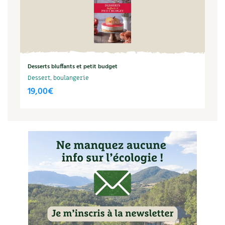
Carnets de saison
Compléments
Dossier
4 saisons
Desserts bluffants et petit budget
Dessert, boulangerie
Actualités
19,00
€
Vidéos et podcasts
Conseils vidéo des
4 saisons
Secrets d’abonné
Tous au jardin ! avec Pascal
La vie secrète du jardin