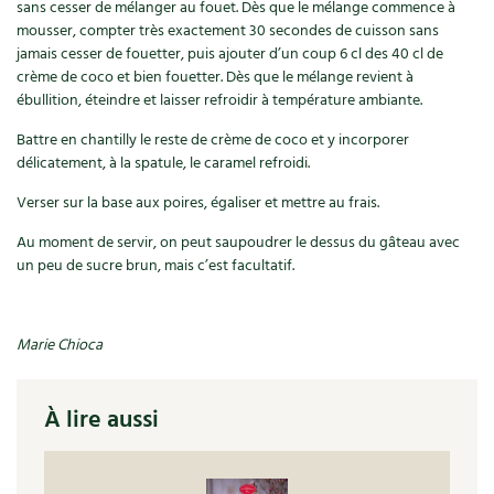
Les plantes et leurs vertus
sans cesser de mélanger au fouet. Dès que le mélange commence à
mousser, compter très exactement 30 secondes de cuisson sans
jamais cesser de fouetter, puis ajouter d’un coup 6 cl des 40 cl de
Soins et cosmétiques au naturel
crème de coco et bien fouetter. Dès que le mélange revient à
ébullition, éteindre et laisser refroidir à température ambiante.
Société et alternatives
Battre en chantilly le reste de crème de coco et y incorporer
Vivre l’écologie
délicatement, à la spatule, le caramel refroidi.
Verser sur la base aux poires, égaliser et mettre au frais.
Protéger la nature
Au moment de servir, on peut saupoudrer le dessus du gâteau avec
Autonomie
un peu de sucre brun, mais c’est facultatif.
Enfants
Marie Chioca
Actions pour la planète
À lire aussi
Les 4 saisons
Archives