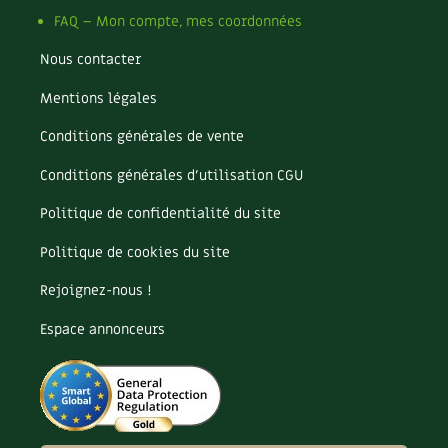
Les plantes et leurs vertus
FAQ – Mon compte, mes coordonnées
Soins et cosmétiques au naturel
Nous contacter
Société et alternatives
Mentions légales
Conditions générales de vente
Vivre l’écologie
Conditions générales d’utilisation CGU
Protéger la nature
Politique de confidentialité du site
Autonomie
Politique de cookies du site
Enfants
Rejoignez-nous !
Espace annonceurs
Actions pour la planète
Les 4 saisons
Archives