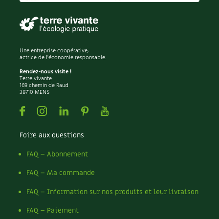
Recettes végétariennes et vegan
Trucs & astuces
Habitat écologique
Expés
Une entreprise coopérative,
actrice de l'économie responsable.
Conception et gros oeuvre
Trocs & petites annonces
Rendez-nous visite !
Terre vivante
Matériaux écologiques
Appels à témoignage
169 chemin de Raud
38710 MENS
Énergie
Bonnes adresses
Facebook
Instagram
Linkedin
Pinterest
Youtube
Gestion de l’eau
Liste des pépiniéristes
Foire aux questions
Entretien de la maison
Mieux consommer
FAQ – Abonnement
FAQ – Ma commande
Décoration et petit bricolage
FAQ – Information sur nos produits et leur livraison
Santé et bien-être
FAQ – Paiement