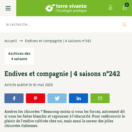
0
Livres
Accueil
Endives et compagnie | 4 saisons n°242
Permaculture, Jardin bio
Archives des
Les 4 saisons
4 saisons
Potager
S’abonner
Boutique
Endives et compagnie | 4 saisons n°242
Techniques de jardinage
Se réabonner
Graines, semences
Cartes cadeau
Article publié le
01 mai 2020
es antisèches de Terre vivante : Les
Don
isanes qui soignent
Verger, arbres
Offrir un abonnement
Potagères
Centre Terre vivante
5,0
+
AJOUTER
,90
€
Petit élevage
Les numéros
Aromatiques
Amères les chicorées ? Beaucoup moins si vous les forcez, autrement dit
Découvrir le Centre
Infos & conseils
si vous les faites blanchir et repousser à l'obscurité. Pour redécouvrir le
plaisir de l'endive cultivée chez soi, mais aussi la saveur des jolies
Aménagement jardin
4 saisons
Florales
chicorées italiennes.
Visiter en famille, entre amis
Jardin bio
Parole libre